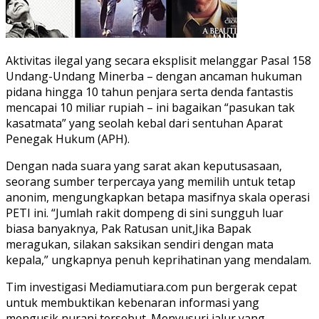
Aktivitas ilegal yang secara eksplisit melanggar Pasal 158
Undang-Undang Minerba – dengan ancaman hukuman
pidana hingga 10 tahun penjara serta denda fantastis
mencapai 10 miliar rupiah – ini bagaikan “pasukan tak
kasatmata” yang seolah kebal dari sentuhan Aparat
Penegak Hukum (APH).
Dengan nada suara yang sarat akan keputusasaan,
seorang sumber terpercaya yang memilih untuk tetap
anonim, mengungkapkan betapa masifnya skala operasi
PETI ini. “Jumlah rakit dompeng di sini sungguh luar
biasa banyaknya, Pak Ratusan unit,Jika Bapak
meragukan, silakan saksikan sendiri dengan mata
kepala,” ungkapnya penuh keprihatinan yang mendalam.
Tim investigasi Mediamutiara.com pun bergerak cepat
untuk membuktikan kebenaran informasi yang
mengusik nurani tersebut. Menyusuri jalur yang