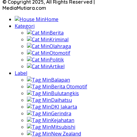
© Copyright 2025, All Rights Reserved |
MediaMutiara.com
Home
Kategori
Berita
Kriminal
Olahraga
Otomotif
Politik
Artikel
Label
Balapan
Berita Otomotif
Bulutangkis
Daihatsu
DKI Jakarta
Gerindra
Kejahatan
Mitsubishi
New Zealand