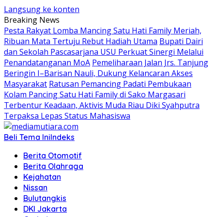
Langsung ke konten
Breaking News
Pesta Rakyat Lomba Mancing Satu Hati Family Meriah,
Ribuan Mata Tertuju Rebut Hadiah Utama
Bupati Dairi
dan Sekolah Pascasarjana USU Perkuat Sinergi Melalui
Penandatanganan MoA
Pemeliharaan Jalan Jrs. Tanjung
Beringin I–Barisan Nauli, Dukung Kelancaran Akses
Masyarakat
Ratusan Pemancing Padati Pembukaan
Kolam Pancing Satu Hati Family di Sako Margasari
Terbentur Keadaan, Aktivis Muda Riau Diki Syahputra
Terpaksa Lepas Status Mahasiswa
Beli Tema Ini
Indeks
Berita Otomotif
Berita Olahraga
Kejahatan
Nissan
Bulutangkis
DKI Jakarta