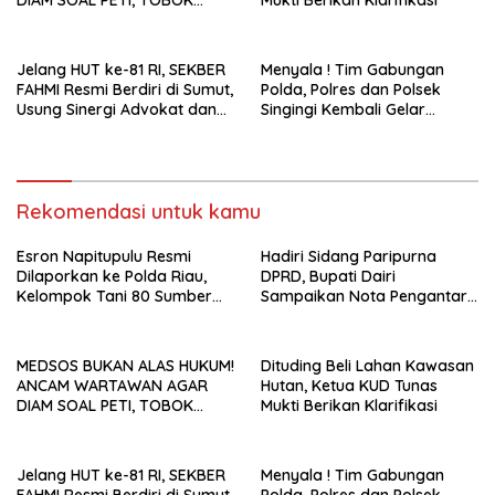
SIANTURI DILAPORKAN INI
PASAL YANG MENJERAT
Jelang HUT ke-81 RI, SEKBER
Menyala ! Tim Gabungan
FAHMI Resmi Berdiri di Sumut,
Polda, Polres dan Polsek
Usung Sinergi Advokat dan
Singingi Kembali Gelar
Media Kawal Penegakan
Operasi PETI
Hukum
Rekomendasi untuk kamu
Esron Napitupulu Resmi
Hadiri Sidang Paripurna
Dilaporkan ke Polda Riau,
DPRD, Bupati Dairi
Kelompok Tani 80 Sumber
Sampaikan Nota Pengantar
Berkah Minta Negara
Atas Rancangan KUA-PPAS
Bertindak Tegas
Tahun Anggaran 2027
MEDSOS BUKAN ALAS HUKUM!
Dituding Beli Lahan Kawasan
ANCAM WARTAWAN AGAR
Hutan, Ketua KUD Tunas
DIAM SOAL PETI, TOBOK
Mukti Berikan Klarifikasi
SIANTURI DILAPORKAN INI
PASAL YANG MENJERAT
Jelang HUT ke-81 RI, SEKBER
Menyala ! Tim Gabungan
FAHMI Resmi Berdiri di Sumut,
Polda, Polres dan Polsek