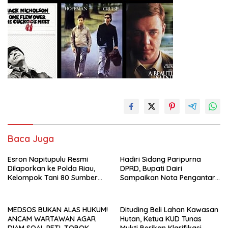
Baca Juga
Esron Napitupulu Resmi
Hadiri Sidang Paripurna
Dilaporkan ke Polda Riau,
DPRD, Bupati Dairi
Kelompok Tani 80 Sumber
Sampaikan Nota Pengantar
Berkah Minta Negara
Atas Rancangan KUA-PPAS
Bertindak Tegas
Tahun Anggaran 2027
MEDSOS BUKAN ALAS HUKUM!
Dituding Beli Lahan Kawasan
ANCAM WARTAWAN AGAR
Hutan, Ketua KUD Tunas
DIAM SOAL PETI, TOBOK
Mukti Berikan Klarifikasi