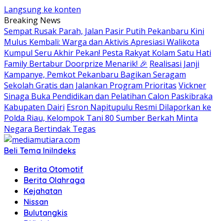
Langsung ke konten
Breaking News
Sempat Rusak Parah, Jalan Pasir Putih Pekanbaru Kini
Mulus Kembali: Warga dan Aktivis Apresiasi Walikota
Kumpul Seru Akhir Pekan! Pesta Rakyat Kolam Satu Hati
Family Bertabur Doorprize Menarik! 🎉
Realisasi Janji
Kampanye, Pemkot Pekanbaru Bagikan Seragam
Sekolah Gratis dan Jalankan Program Prioritas
Vickner
Sinaga Buka Pendidikan dan Pelatihan Calon Paskibraka
Kabupaten Dairi
Esron Napitupulu Resmi Dilaporkan ke
Polda Riau, Kelompok Tani 80 Sumber Berkah Minta
Negara Bertindak Tegas
Beli Tema Ini
Indeks
Berita Otomotif
Berita Olahraga
Kejahatan
Nissan
Bulutangkis