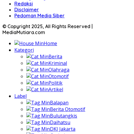
Redaksi
Disclaimer
Pedoman Media Siber
© Copyright 2025, All Rights Reserved |
MediaMutiara.com
Home
Kategori
Berita
Kriminal
Olahraga
Otomotif
Politik
Artikel
Label
Balapan
Berita Otomotif
Bulutangkis
Daihatsu
DKI Jakarta