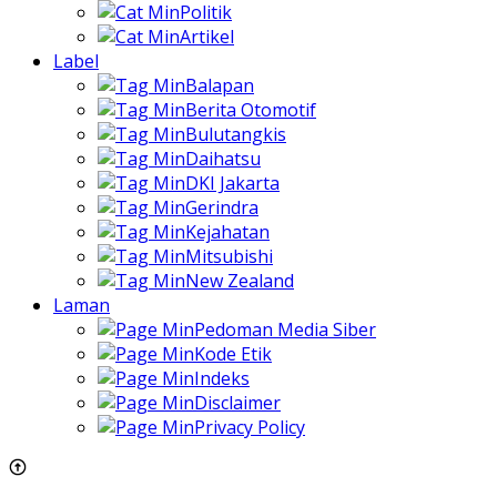
Politik
Artikel
Label
Balapan
Berita Otomotif
Bulutangkis
Daihatsu
DKI Jakarta
Gerindra
Kejahatan
Mitsubishi
New Zealand
Laman
Pedoman Media Siber
Kode Etik
Indeks
Disclaimer
Privacy Policy