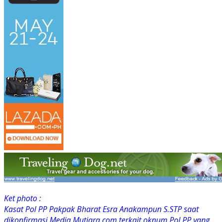
Ket photo :
Kasat Pol PP Pakpak Bharat Esra Anakampun S.STP saat
dikonfirmasi Media Mutiara.com terkait oknum Pol PP yang