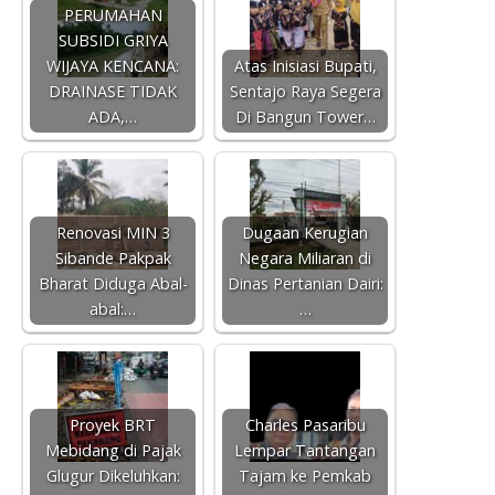
PERUMAHAN
SUBSIDI GRIYA
WIJAYA KENCANA:
Atas Inisiasi Bupati,
DRAINASE TIDAK
Sentajo Raya Segera
ADA,…
Di Bangun Tower…
Renovasi MIN 3
Dugaan Kerugian
Sibande Pakpak
Negara Miliaran di
Bharat Diduga Abal-
Dinas Pertanian Dairi:
abal:…
…
Proyek BRT
Charles Pasaribu
Mebidang di Pajak
Lempar Tantangan
Glugur Dikeluhkan:
Tajam ke Pemkab