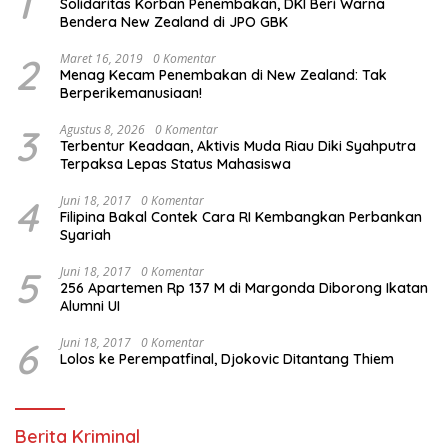
1
Solidaritas Korban Penembakan, DKI Beri Warna
Bendera New Zealand di JPO GBK
2
Maret 16, 2019
0 Komentar
Menag Kecam Penembakan di New Zealand: Tak
Berperikemanusiaan!
3
Agustus 8, 2026
0 Komentar
Terbentur Keadaan, Aktivis Muda Riau Diki Syahputra
Terpaksa Lepas Status Mahasiswa
4
Juni 18, 2017
0 Komentar
Filipina Bakal Contek Cara RI Kembangkan Perbankan
Syariah
5
Juni 18, 2017
0 Komentar
256 Apartemen Rp 137 M di Margonda Diborong Ikatan
Alumni UI
6
Juni 18, 2017
0 Komentar
Lolos ke Perempatfinal, Djokovic Ditantang Thiem
Berita Kriminal