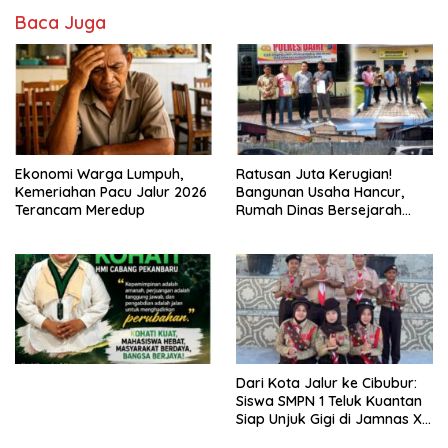
Baca Juga
Ekonomi Warga Lumpuh,
Ratusan Juta Kerugian!
Kemeriahan Pacu Jalur 2026
Bangunan Usaha Hancur,
Terancam Meredup
Rumah Dinas Bersejarah
Juga Rata dengan Tanah
Laporan Resmi Masuk Polres
Dairi
Dari Kota Jalur ke Cibubur:
Siswa SMPN 1 Teluk Kuantan
Siap Unjuk Gigi di Jamnas XII
2026