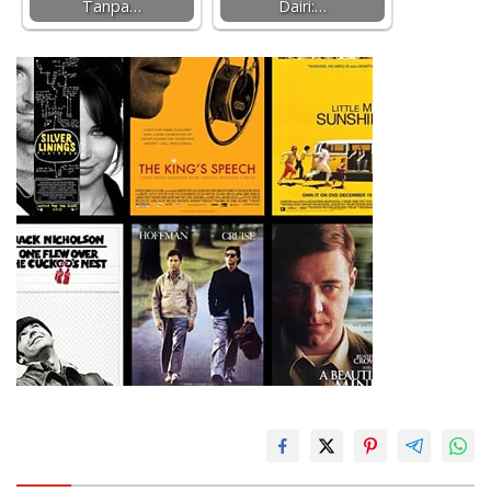
Tanpa…
Dairi:…