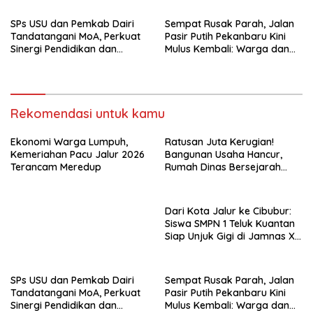
SPs USU dan Pemkab Dairi
Sempat Rusak Parah, Jalan
Tandatangani MoA, Perkuat
Pasir Putih Pekanbaru Kini
Sinergi Pendidikan dan
Mulus Kembali: Warga dan
Pembangunan Berkelanjutan
Aktivis Apresiasi Walikota
Rekomendasi untuk kamu
Ekonomi Warga Lumpuh,
Ratusan Juta Kerugian!
Kemeriahan Pacu Jalur 2026
Bangunan Usaha Hancur,
Terancam Meredup
Rumah Dinas Bersejarah
Juga Rata dengan Tanah
Laporan Resmi Masuk Polres
Dairi
Dari Kota Jalur ke Cibubur:
Siswa SMPN 1 Teluk Kuantan
Siap Unjuk Gigi di Jamnas XII
2026
SPs USU dan Pemkab Dairi
Sempat Rusak Parah, Jalan
Tandatangani MoA, Perkuat
Pasir Putih Pekanbaru Kini
Sinergi Pendidikan dan
Mulus Kembali: Warga dan