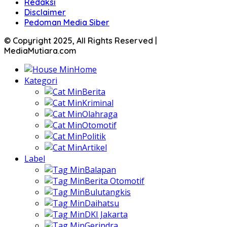
Redaksi
Disclaimer
Pedoman Media Siber
© Copyright 2025, All Rights Reserved |
MediaMutiara.com
Home
Kategori
Berita
Kriminal
Olahraga
Otomotif
Politik
Artikel
Label
Balapan
Berita Otomotif
Bulutangkis
Daihatsu
DKI Jakarta
Gerindra