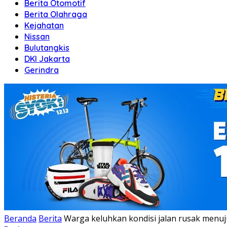
Berita Otomotif
Berita Olahraga
Kejahatan
Nissan
Bulutangkis
DKI Jakarta
Gerindra
Beranda
Berita
Warga keluhkan kondisi jalan rusak menu