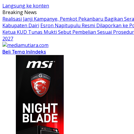
Langsung ke konten
Breaking News
Realisasi Janji Kampanye, Pemkot Pekanbaru Bagikan Sera
Kabupaten Dairi
Esron Napitupulu Resmi Dilaporkan ke P
Ketua KUD Tunas Mukti Sebut Pembelian Sesuai Prosedur
2027
Beli Tema Ini
Indeks