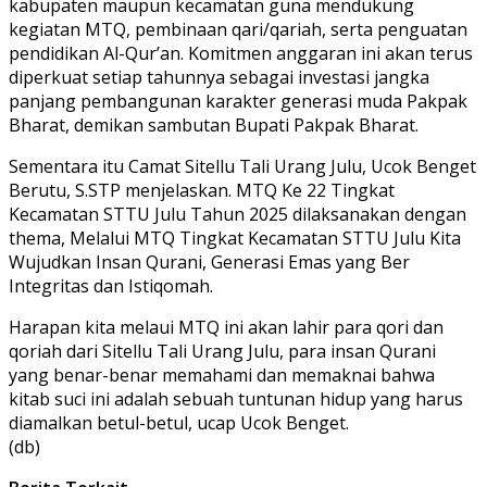
kabupaten maupun kecamatan guna mendukung
kegiatan MTQ, pembinaan qari/qariah, serta penguatan
pendidikan Al-Qur’an. Komitmen anggaran ini akan terus
diperkuat setiap tahunnya sebagai investasi jangka
panjang pembangunan karakter generasi muda Pakpak
Bharat, demikan sambutan Bupati Pakpak Bharat.
Sementara itu Camat Sitellu Tali Urang Julu, Ucok Benget
Berutu, S.STP menjelaskan. MTQ Ke 22 Tingkat
Kecamatan STTU Julu Tahun 2025 dilaksanakan dengan
thema, Melalui MTQ Tingkat Kecamatan STTU Julu Kita
Wujudkan Insan Qurani, Generasi Emas yang Ber
Integritas dan Istiqomah.
Harapan kita melaui MTQ ini akan lahir para qori dan
qoriah dari Sitellu Tali Urang Julu, para insan Qurani
yang benar-benar memahami dan memaknai bahwa
kitab suci ini adalah sebuah tuntunan hidup yang harus
diamalkan betul-betul, ucap Ucok Benget.
(db)