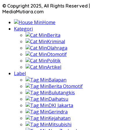
© Copyright 2025, All Rights Reserved |
MediaMutiara.com
Home
Kategori
Berita
Kriminal
Olahraga
Otomotif
Politik
Artikel
Label
Balapan
Berita Otomotif
Bulutangkis
Daihatsu
DKI Jakarta
Gerindra
Kejahatan
Mitsubishi