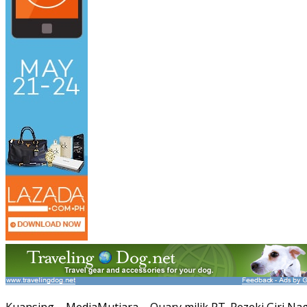
Kuansing – MediaMutiara – Quary milik PT. Rezeki Giri Nag