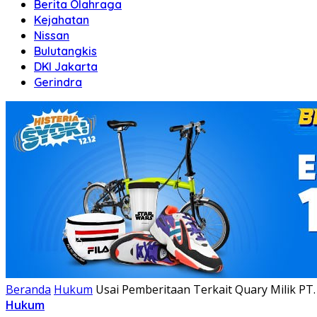
Berita Olahraga
Kejahatan
Nissan
Bulutangkis
DKI Jakarta
Gerindra
Beranda
Hukum
Usai Pemberitaan Terkait Quary Milik PT. 
Hukum