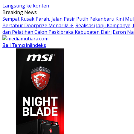
Langsung ke konten
Breaking News
Sempat Rusak Parah, Jalan Pasir Putih Pekanbaru Kini Mul
Bertabur Doorprize Menarik! 🎉
Realisasi Janji Kampanye
dan Pelatihan Calon Paskibraka Kabupaten Dairi
Esron Na
Beli Tema Ini
Indeks