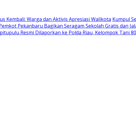
us Kembali: Warga dan Aktivis Apresiasi Walikota
Kumpul Se
, Pemkot Pekanbaru Bagikan Seragam Sekolah Gratis dan Ja
pitupulu Resmi Dilaporkan ke Polda Riau, Kelompok Tani 