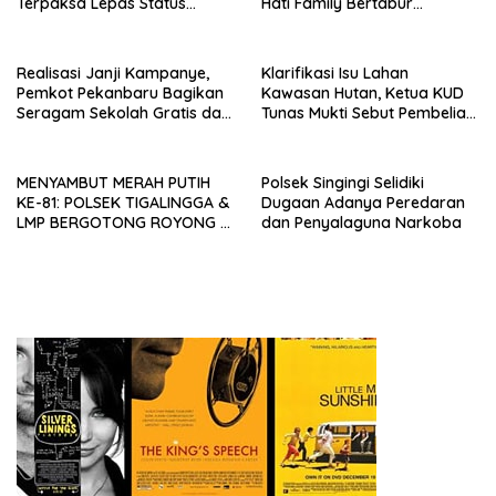
Terpaksa Lepas Status
Hati Family Bertabur
Mahasiswa
Doorprize Menarik! 🎉
Realisasi Janji Kampanye,
Klarifikasi Isu Lahan
Pemkot Pekanbaru Bagikan
Kawasan Hutan, Ketua KUD
Seragam Sekolah Gratis dan
Tunas Mukti Sebut Pembelian
Jalankan Program Prioritas
Sesuai Prosedur
MENYAMBUT MERAH PUTIH
Polsek Singingi Selidiki
KE-81: POLSEK TIGALINGGA &
Dugaan Adanya Peredaran
LMP BERGOTONG ROYONG DI
dan Penyalaguna Narkoba
TUGU PAHLAWAN, SINERGI
YANG MEMBANGGAKAN