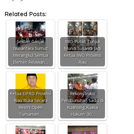
Related Posts:
Sekber Ganjar
IWO Pusat Tunjuk
Nusantara Sumut
Muridi Susandi Jadi
Merangkul Semua
Ketua IWO Provinsi
Elemen Relawan…
Riau
Ketua DPRD Provinsi
Rekonstruksi
Riau Buka Secara
Pembunuhan Sadis di
Resmi Open
Kuansing,Kuasa
Turnamen…
Hukum :30…