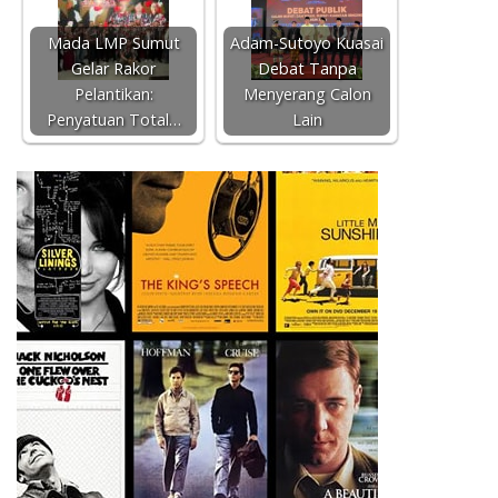
Mada LMP Sumut
Adam-Sutoyo Kuasai
Gelar Rakor
Debat Tanpa
Pelantikan:
Menyerang Calon
Penyatuan Total…
Lain