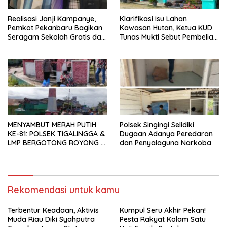
Realisasi Janji Kampanye,
Klarifikasi Isu Lahan
Pemkot Pekanbaru Bagikan
Kawasan Hutan, Ketua KUD
Seragam Sekolah Gratis dan
Tunas Mukti Sebut Pembelian
Jalankan Program Prioritas
Sesuai Prosedur
MENYAMBUT MERAH PUTIH
Polsek Singingi Selidiki
KE-81: POLSEK TIGALINGGA &
Dugaan Adanya Peredaran
LMP BERGOTONG ROYONG DI
dan Penyalaguna Narkoba
TUGU PAHLAWAN, SINERGI
YANG MEMBANGGAKAN
Rekomendasi untuk kamu
Terbentur Keadaan, Aktivis
Kumpul Seru Akhir Pekan!
Muda Riau Diki Syahputra
Pesta Rakyat Kolam Satu