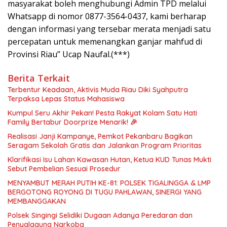
masyarakat boleh menghubungi Admin TPD melalui
Whatsapp di nomor 0877-3564-0437, kami berharap
dengan informasi yang tersebar merata menjadi satu
percepatan untuk memenangkan ganjar mahfud di
Provinsi Riau” Ucap Naufal.(***)
Berita Terkait
Terbentur Keadaan, Aktivis Muda Riau Diki Syahputra
Terpaksa Lepas Status Mahasiswa
Kumpul Seru Akhir Pekan! Pesta Rakyat Kolam Satu Hati
Family Bertabur Doorprize Menarik! 🎉
Realisasi Janji Kampanye, Pemkot Pekanbaru Bagikan
Seragam Sekolah Gratis dan Jalankan Program Prioritas
Klarifikasi Isu Lahan Kawasan Hutan, Ketua KUD Tunas Mukti
Sebut Pembelian Sesuai Prosedur
MENYAMBUT MERAH PUTIH KE-81: POLSEK TIGALINGGA & LMP
BERGOTONG ROYONG DI TUGU PAHLAWAN, SINERGI YANG
MEMBANGGAKAN
Polsek Singingi Selidiki Dugaan Adanya Peredaran dan
Penyalaguna Narkoba