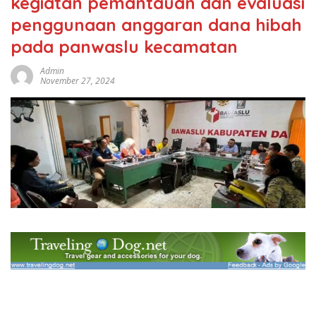
kegiatan pemantauan dan evaluasi
penggunaan anggaran dana hibah
pada panwaslu kecamatan
Admin
November 27, 2024