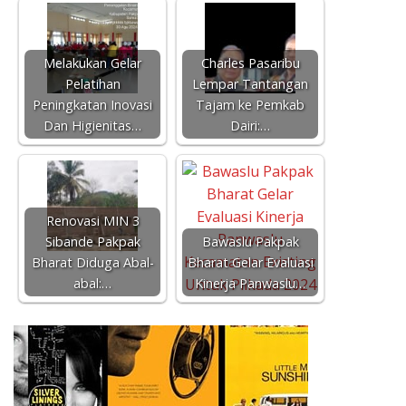
Melakukan Gelar
Charles Pasaribu
Pelatihan
Lempar Tantangan
Peningkatan Inovasi
Tajam ke Pemkab
Dan Higienitas…
Dairi:…
Renovasi MIN 3
Sibande Pakpak
Bawaslu Pakpak
Bharat Diduga Abal-
Bharat Gelar Evaluasi
abal:…
Kinerja Panwaslu…