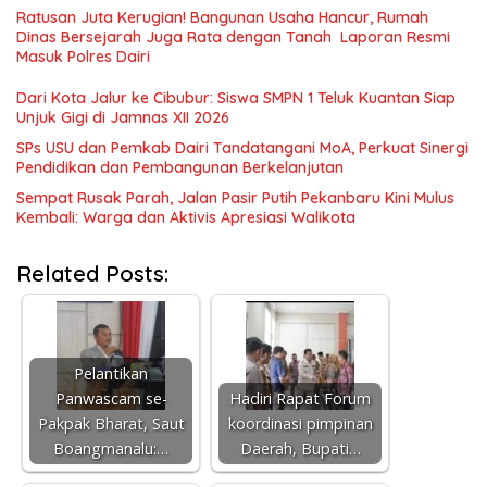
Ratusan Juta Kerugian! Bangunan Usaha Hancur, Rumah
Dinas Bersejarah Juga Rata dengan Tanah Laporan Resmi
Masuk Polres Dairi
Dari Kota Jalur ke Cibubur: Siswa SMPN 1 Teluk Kuantan Siap
Unjuk Gigi di Jamnas XII 2026
SPs USU dan Pemkab Dairi Tandatangani MoA, Perkuat Sinergi
Pendidikan dan Pembangunan Berkelanjutan
Sempat Rusak Parah, Jalan Pasir Putih Pekanbaru Kini Mulus
Kembali: Warga dan Aktivis Apresiasi Walikota
Related Posts:
Pelantikan
Panwascam se-
Hadiri Rapat Forum
Pakpak Bharat, Saut
koordinasi pimpinan
Boangmanalu:…
Daerah, Bupati…