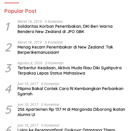
Popular Post
1
Maret 16, 2019
0 Komentar
Solidaritas Korban Penembakan, DKI Beri Warna
Bendera New Zealand di JPO GBK
2
Maret 16, 2019
0 Komentar
Menag Kecam Penembakan di New Zealand: Tak
Berperikemanusiaan!
3
Agustus 8, 2026
0 Komentar
Terbentur Keadaan, Aktivis Muda Riau Diki Syahputra
Terpaksa Lepas Status Mahasiswa
4
Juni 18, 2017
0 Komentar
Filipina Bakal Contek Cara RI Kembangkan Perbankan
Syariah
5
Juni 18, 2017
0 Komentar
256 Apartemen Rp 137 M di Margonda Diborong Ikatan
Alumni UI
6
Juni 18, 2017
0 Komentar
Lolos ke Perempatfinal, Djokovic Ditantang Thiem