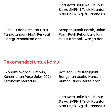
Dairi
Dari Kota Jalur ke Cibubur:
Siswa SMPN 1 Teluk Kuantan
Siap Unjuk Gigi di Jamnas XII
2026
SPs USU dan Pemkab Dairi
Sempat Rusak Parah, Jalan
Tandatangani MoA, Perkuat
Pasir Putih Pekanbaru Kini
Sinergi Pendidikan dan
Mulus Kembali: Warga dan
Pembangunan Berkelanjutan
Aktivis Apresiasi Walikota
Rekomendasi untuk kamu
Ekonomi Warga Lumpuh,
Ratusan Juta Kerugian!
Kemeriahan Pacu Jalur 2026
Bangunan Usaha Hancur,
Terancam Meredup
Rumah Dinas Bersejarah
Juga Rata dengan Tanah
Laporan Resmi Masuk Polres
Dairi
Dari Kota Jalur ke Cibubur:
Siswa SMPN 1 Teluk Kuantan
Siap Unjuk Gigi di Jamnas XII
2026