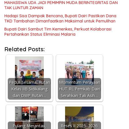
MAHASISWA UDA JADI PEMIMPIN MUDA BERINTEGRITAS DAN
TAK LUNTUR ZAMAN
Hadapi Sisa Dampak Bencana, Bupati Dairi Pastikan Dana
TKD Tambahan Dimanfaatkan Maksimal untuk Pemulihan
Bupati Dairi Sambut Tim Kemenkes, Perkuat Kolaborasi
Pertahankan Status Eliminasi Malaria
Related Posts:
Peduli Sesama, Rutan
Momentum Perayaan
Kelas IIB Sidikalang
HUT RI, Pemkab Dairi
dan DWP Rutan…
Serahkan Tali Asih…
Pulang Merantau,
Reses II 2025–2026: