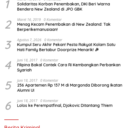
1
Solidaritas Korban Penembakan, DKI Beri Warna
Bendera New Zealand di JPO GBK
2
Maret 16, 2019
0 Komentar
Menag Kecam Penembakan di New Zealand: Tak
Berperikemanusiaan!
3
Agustus 7, 2026
0 Komentar
Kumpul Seru Akhir Pekan! Pesta Rakyat Kolam Satu
Hati Family Bertabur Doorprize Menarik! 🎉
4
Juni 18, 2017
0 Komentar
Filipina Bakal Contek Cara RI Kembangkan Perbankan
Syariah
5
Juni 18, 2017
0 Komentar
256 Apartemen Rp 137 M di Margonda Diborong Ikatan
Alumni UI
6
Juni 18, 2017
0 Komentar
Lolos ke Perempatfinal, Djokovic Ditantang Thiem
Berita Kriminal