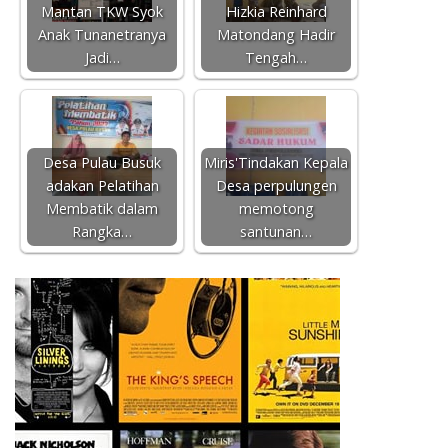
Mantan TKW Syok
Hizkia Reinhard
Anak Tunanetranya
Matondang Hadir
Jadi…
Tengah…
Desa Pulau Busuk
Miris'Tindakan Kepala
adakan Pelatihan
Desa perpulungen
Membatik dalam
memotong
Rangka…
santunan…