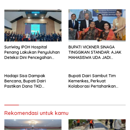
Dairi
Simbolon Kecamatan
Parbuluan
SunWay IPOH Hospital
BUPATI VICKNER SINAGA
Penang Lakukan Penyuluhan
TINGGIKAN STANDAR: AJAK
Deteksi Dini Pencegahan
MAHASISWA UDA JADI
Kanker di Dairi
PEMIMPIN MUDA
BERINTEGRITAS DAN TAK
LUNTUR ZAMAN
Hadapi Sisa Dampak
Bupati Dairi Sambut Tim
Bencana, Bupati Dairi
Kemenkes, Perkuat
Pastikan Dana TKD
Kolaborasi Pertahankan
Tambahan Dimanfaatkan
Status Eliminasi Malaria
Maksimal untuk Pemulihan
Rekomendasi untuk kamu