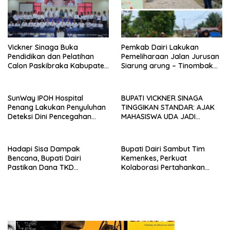
Vickner Sinaga Buka
Pemkab Dairi Lakukan
Pendidikan dan Pelatihan
Pemeliharaan Jalan Jurusan
Calon Paskibraka Kabupaten
Siarung arung – Tinombak
Dairi
Simbolon Kecamatan
Parbuluan
SunWay IPOH Hospital
BUPATI VICKNER SINAGA
Penang Lakukan Penyuluhan
TINGGIKAN STANDAR: AJAK
Deteksi Dini Pencegahan
MAHASISWA UDA JADI
Kanker di Dairi
PEMIMPIN MUDA
BERINTEGRITAS DAN TAK
LUNTUR ZAMAN
Hadapi Sisa Dampak
Bupati Dairi Sambut Tim
Bencana, Bupati Dairi
Kemenkes, Perkuat
Pastikan Dana TKD
Kolaborasi Pertahankan
Tambahan Dimanfaatkan
Status Eliminasi Malaria
Maksimal untuk Pemulihan