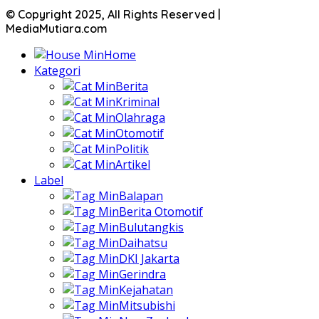
© Copyright 2025, All Rights Reserved |
MediaMutiara.com
Home
Kategori
Berita
Kriminal
Olahraga
Otomotif
Politik
Artikel
Label
Balapan
Berita Otomotif
Bulutangkis
Daihatsu
DKI Jakarta
Gerindra
Kejahatan
Mitsubishi