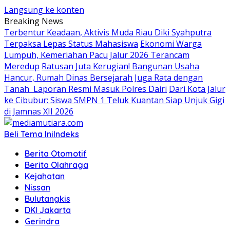
Langsung ke konten
Breaking News
Terbentur Keadaan, Aktivis Muda Riau Diki Syahputra
Terpaksa Lepas Status Mahasiswa
Ekonomi Warga
Lumpuh, Kemeriahan Pacu Jalur 2026 Terancam
Meredup
Ratusan Juta Kerugian! Bangunan Usaha
Hancur, Rumah Dinas Bersejarah Juga Rata dengan
Tanah Laporan Resmi Masuk Polres Dairi
Dari Kota Jalur
ke Cibubur: Siswa SMPN 1 Teluk Kuantan Siap Unjuk Gigi
di Jamnas XII 2026
Beli Tema Ini
Indeks
Berita Otomotif
Berita Olahraga
Kejahatan
Nissan
Bulutangkis
DKI Jakarta
Gerindra