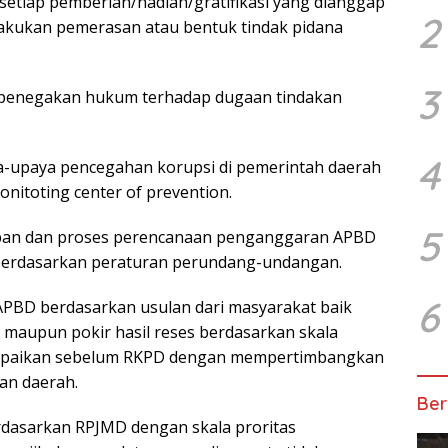
setiap pemberian/hadiah/gratifikasi yang dianggap
2
lakukan pemerasan atau bentuk tindak pidana
3
penegakan hukum terhadap dugaan tindakan
4
-upaya pencegahan korupsi di pemerintah daerah
itoting center of prevention.
5
pan dan proses perencanaan penganggaran APBD
 berdasarkan peraturan perundang-undangan.
6
PBD berdasarkan usulan dari masyarakat baik
maupun pokir hasil reses berdasarkan skala
sampaikan sebelum RKPD dengan mempertimbangkan
n daerah.
Ber
asarkan RPJMD dengan skala proritas