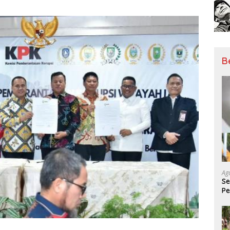
B
Ag
Se
Pe
Ak