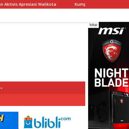
Kumpul Seru Akhir Pekan! Pesta Rakyat Kolam Satu Hat
tutup