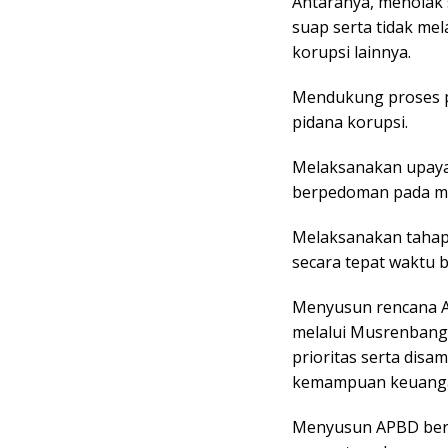
Antaranya, menolak 
suap serta tidak me
korupsi lainnya.
Mendukung proses 
pidana korupsi.
Melaksanakan upaya
berpedoman pada mon
Melaksanakan taha
secara tepat waktu
Menyusun rencana A
melalui Musrenbang 
prioritas serta di
kemampuan keuanga
Menyusun APBD berd