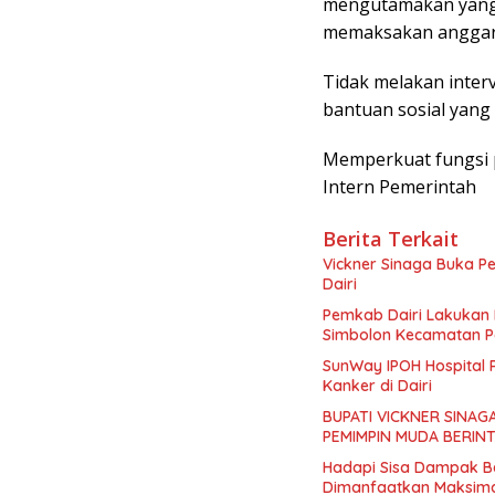
mengutamakan yang 
memaksakan anggara
Tidak melakan inter
bantuan sosial yan
Memperkuat fungsi
Intern Pemerintah
Berita Terkait
Vickner Sinaga Buka P
Dairi
Pemkab Dairi Lakukan 
Simbolon Kecamatan P
SunWay IPOH Hospital 
Kanker di Dairi
BUPATI VICKNER SINAG
PEMIMPIN MUDA BERIN
Hadapi Sisa Dampak B
Dimanfaatkan Maksima