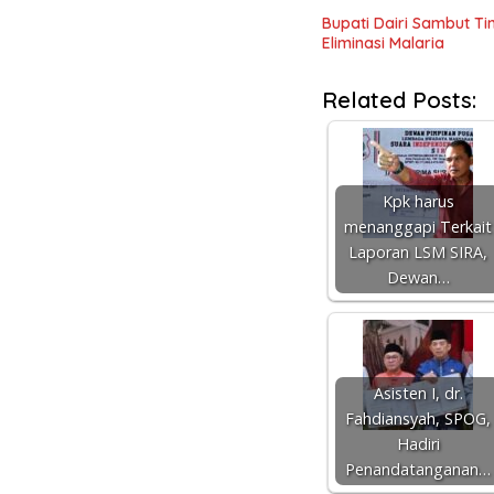
Bupati Dairi Sambut T
Eliminasi Malaria
Related Posts:
Kpk harus
menanggapi Terkait
Laporan LSM SIRA,
Dewan…
Asisten I, dr.
Fahdiansyah, SPOG,
Hadiri
Penandatanganan…