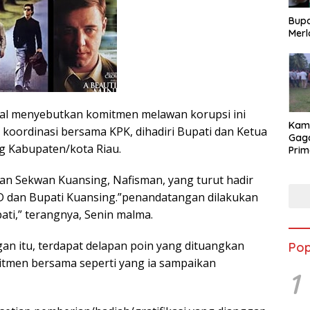
Bupa
Merl
zal menyebutkan komitmen melawan korupsi ini
Kam
 koordinasi bersama KPK, dihadiri Bupati dan Ketua
Gag
 Kabupaten/kota Riau.
Prim
Angk
202
kan Sekwan Kuansing, Nafisman, yang turut hadir
 dan Bupati Kuansing.”penandatangan dilakukan
ti,” terangnya, Senin malma.
an itu, terdapat delapan poin yang dituangkan
Pop
tmen bersama seperti yang ia sampaikan
1