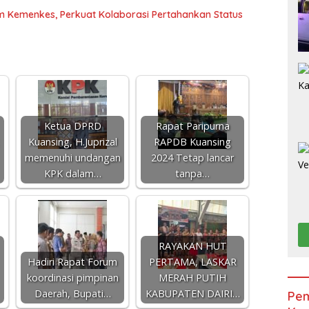
im Kemenkes, Perkuat Kolaborasi Pertahankan Status
Ketua DPRD
Rapat Paripurna
Kuansing, H.Juprizal
RAPDB Kuansing
memenuhi undangan
2024 Tetap lancar
KPK dalam…
tanpa…
RAYAKAN HUT
Hadiri Rapat Forum
PERTAMA, LASKAR
koordinasi pimpinan
MERAH PUTIH
Daerah, Bupati…
KABUPATEN DAIRI…
Pem