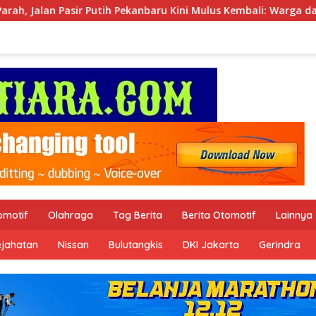
nbaru Kini Mulus Kembali: Warga dan Aktivis Apresiasi Walikota
omotif
Olahraga
Tag Berita
Berita Otomotif
Lainnya
ejahatan
Nissan
Bulutangkis
DKI Jakarta
Gerindra