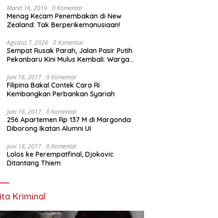
Maret 16, 2019
0 Komentar
Menag Kecam Penembakan di New
Zealand: Tak Berperikemanusiaan!
Agustus 7, 2026
0 Komentar
Sempat Rusak Parah, Jalan Pasir Putih
Pekanbaru Kini Mulus Kembali: Warga
dan Aktivis Apresiasi Walikota
Juni 18, 2017
0 Komentar
Filipina Bakal Contek Cara RI
Kembangkan Perbankan Syariah
Juni 18, 2017
0 Komentar
256 Apartemen Rp 137 M di Margonda
Diborong Ikatan Alumni UI
Juni 18, 2017
0 Komentar
Lolos ke Perempatfinal, Djokovic
Ditantang Thiem
ita Kriminal