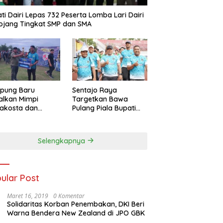
ti Dairi Lepas 732 Peserta Lomba Lari Dairi
ojang Tingkat SMP dan SMA
pung Baru
Sentajo Raya
alkan Mimpi
Targetkan Bawa
akosta dan
Pulang Piala Bupati
at Trofi PSKS CUP
Kuansing U-18 2025
5
Selengkapnya
ular Post
Maret 16, 2019
0 Komentar
Solidaritas Korban Penembakan, DKI Beri
Warna Bendera New Zealand di JPO GBK