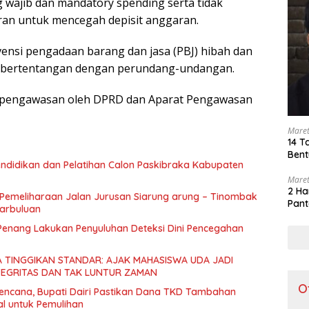
wajib dan mandatory spending serta tidak
n untuk mencegah depisit anggaran.
vensi pengadaan barang dan jasa (PBJ) hibah dan
g bertentangan dengan perundang-undangan.
 pengawasan oleh DPRD dan Aparat Pengawasan
Maret
14 T
Bent
endidikan dan Pelatihan Calon Paskibraka Kabupaten
Maret
2 Ha
Pemeliharaan Jalan Jurusan Siarung arung – Tinombak
Pant
arbuluan
Penang Lakukan Penyuluhan Deteksi Dini Pencegahan
A TINGGIKAN STANDAR: AJAK MAHASISWA UDA JADI
TEGRITAS DAN TAK LUNTUR ZAMAN
O
encana, Bupati Dairi Pastikan Dana TKD Tambahan
l untuk Pemulihan