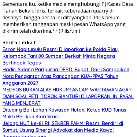
Sementara itu, ketika media menghubungi Pj Kades Desa
Tanah Bekali, Idris, terkait keberadaan quarry di
desanya, hingga berita ini ditayangkan, Idris belum
memberikan tanggapan meski pesan WhatsApp yang
dikirim telah diterima.** (Rilis/tim)
Berita Terkait
Esron Napitupulu Resmi Dilaporkan ke Polda Riau,
Kelompok Tani 80 Sumber Berkah Minta Negara
Bertindak Tegas
Hadiri Sidang Paripurna DPRD, Bupati Dairi Sampaikan
Nota Pengantar Atas Rancangan KUA-PPAS Tahun
Anggaran 2027
MEDSOS BUKAN ALAS HUKUM! ANCAM WARTAWAN AGAR
DIAM SOAL PETI, TOBOK SIANTURI DILAPORKAN INI PASAL
YANG MENJERAT
Dituding Beli Lahan Kawasan Hutan, Ketua KUD Tunas
Mukti Berikan Klarifikasi
Jelang HUT ke-81 RI, SEKBER FAHMI Resmi Berdiri di
Sumut, Usung Sinergi Advokat dan Media Kawal
Penegakan Hukum