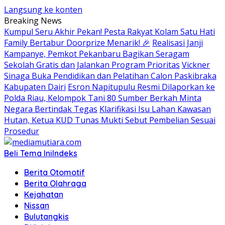
Langsung ke konten
Breaking News
Kumpul Seru Akhir Pekan! Pesta Rakyat Kolam Satu Hati
Family Bertabur Doorprize Menarik! 🎉
Realisasi Janji
Kampanye, Pemkot Pekanbaru Bagikan Seragam
Sekolah Gratis dan Jalankan Program Prioritas
Vickner
Sinaga Buka Pendidikan dan Pelatihan Calon Paskibraka
Kabupaten Dairi
Esron Napitupulu Resmi Dilaporkan ke
Polda Riau, Kelompok Tani 80 Sumber Berkah Minta
Negara Bertindak Tegas
Klarifikasi Isu Lahan Kawasan
Hutan, Ketua KUD Tunas Mukti Sebut Pembelian Sesuai
Prosedur
Beli Tema Ini
Indeks
Berita Otomotif
Berita Olahraga
Kejahatan
Nissan
Bulutangkis