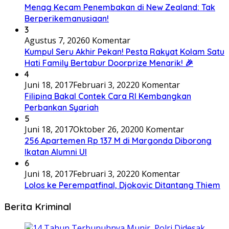
Menag Kecam Penembakan di New Zealand: Tak
Berperikemanusiaan!
3
Agustus 7, 2026
0 Komentar
Kumpul Seru Akhir Pekan! Pesta Rakyat Kolam Satu
Hati Family Bertabur Doorprize Menarik! 🎉
4
Juni 18, 2017
Februari 3, 2022
0 Komentar
Filipina Bakal Contek Cara RI Kembangkan
Perbankan Syariah
5
Juni 18, 2017
Oktober 26, 2020
0 Komentar
256 Apartemen Rp 137 M di Margonda Diborong
Ikatan Alumni UI
6
Juni 18, 2017
Februari 3, 2022
0 Komentar
Lolos ke Perempatfinal, Djokovic Ditantang Thiem
Berita Kriminal