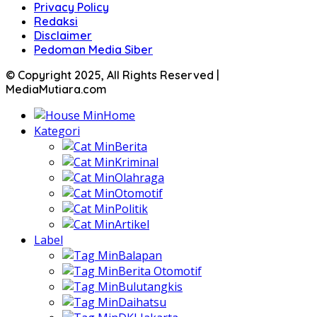
Privacy Policy
Redaksi
Disclaimer
Pedoman Media Siber
© Copyright 2025, All Rights Reserved |
MediaMutiara.com
Home
Kategori
Berita
Kriminal
Olahraga
Otomotif
Politik
Artikel
Label
Balapan
Berita Otomotif
Bulutangkis
Daihatsu