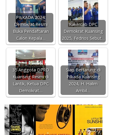
PILKADA 2024:
Demokrat Resmi
Rakercab DPC
Buka Pendaftaran
Demokrat Kuansing
Calon Kepala…
2025, Fedrios Sebut…
35 Anggota DPRD
Siap Bertarung di
Kuansing Resmi di
Pilkada Kuansing
Lantik, Ketua DPC
2024, H. Halim
Demokrat…
Ambil…