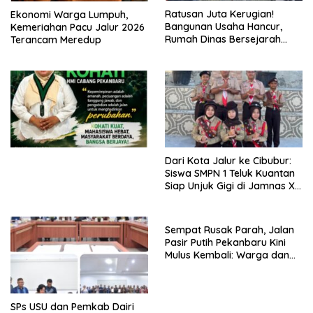
Ratusan Juta Kerugian!
Ekonomi Warga Lumpuh,
Bangunan Usaha Hancur,
Kemeriahan Pacu Jalur 2026
Rumah Dinas Bersejarah
Terancam Meredup
Juga Rata dengan Tanah
Laporan Resmi Masuk Polres
Dairi
Dari Kota Jalur ke Cibubur:
Siswa SMPN 1 Teluk Kuantan
Siap Unjuk Gigi di Jamnas XII
2026
Sempat Rusak Parah, Jalan
Pasir Putih Pekanbaru Kini
Mulus Kembali: Warga dan
Aktivis Apresiasi Walikota
SPs USU dan Pemkab Dairi