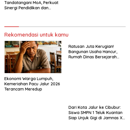
Tandatangani MoA, Perkuat
Sinergi Pendidikan dan
Pembangunan Berkelanjutan
Rekomendasi untuk kamu
Ratusan Juta Kerugian!
Bangunan Usaha Hancur,
Rumah Dinas Bersejarah
Juga Rata dengan Tanah
Laporan Resmi Masuk Polres
Dairi
Ekonomi Warga Lumpuh,
Kemeriahan Pacu Jalur 2026
Terancam Meredup
Dari Kota Jalur ke Cibubur:
Siswa SMPN 1 Teluk Kuantan
Siap Unjuk Gigi di Jamnas XII
2026