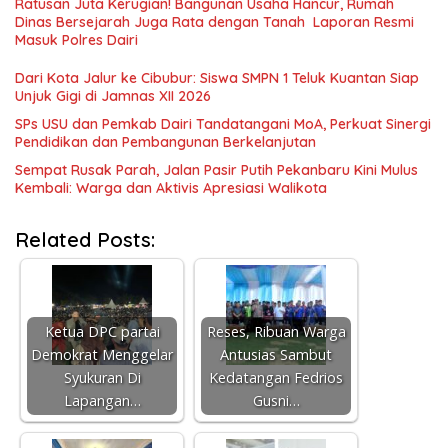
Ratusan Juta Kerugian! Bangunan Usaha Hancur, Rumah
Dinas Bersejarah Juga Rata dengan Tanah Laporan Resmi
Masuk Polres Dairi
Dari Kota Jalur ke Cibubur: Siswa SMPN 1 Teluk Kuantan Siap
Unjuk Gigi di Jamnas XII 2026
SPs USU dan Pemkab Dairi Tandatangani MoA, Perkuat Sinergi
Pendidikan dan Pembangunan Berkelanjutan
Sempat Rusak Parah, Jalan Pasir Putih Pekanbaru Kini Mulus
Kembali: Warga dan Aktivis Apresiasi Walikota
Related Posts:
Ketua DPC partai
Reses, Ribuan Warga
Demokrat Menggelar
Antusias Sambut
Syukuran Di
Kedatangan Fedrios
Lapangan…
Gusni…