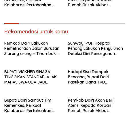
Kolaborasi Pertahankan
Rumah Rusak Akibat
Status Eliminasi Malaria
Kecelakaan Truk Beruntun di
Sumbul
Rekomendasi untuk kamu
Pemkab Dairi Lakukan
SunWay IPOH Hospital
Pemeliharaan Jalan Jurusan
Penang Lakukan Penyuluhan
Siarung arung – Tinombak
Deteksi Dini Pencegahan
Simbolon Kecamatan
Kanker di Dairi
Parbuluan
BUPATI VICKNER SINAGA
Hadapi Sisa Dampak
TINGGIKAN STANDAR: AJAK
Bencana, Bupati Dairi
MAHASISWA UDA JADI
Pastikan Dana TKD
PEMIMPIN MUDA
Tambahan Dimanfaatkan
BERINTEGRITAS DAN TAK
Maksimal untuk Pemulihan
LUNTUR ZAMAN
Bupati Dairi Sambut Tim
Pemkab Dairi Akan Beri
Kemenkes, Perkuat
Atensi kepada Korban
Kolaborasi Pertahankan
Rumah Rusak Akibat
Status Eliminasi Malaria
Kecelakaan Truk Beruntun di
Sumbul