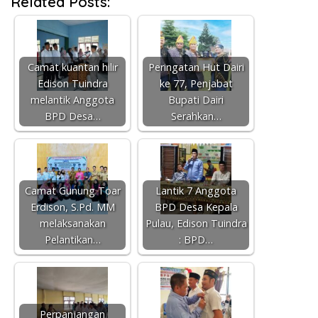
Related Posts:
Camat kuantan hilir
Peringatan Hut Dairi
Edison Tuindra
ke 77, Penjabat
melantik Anggota
Bupati Dairi
BPD Desa…
Serahkan…
Camat Gunung Toar
Lantik 7 Anggota
Erdison, S.Pd. MM
BPD Desa Kepala
melaksanakan
Pulau, Edison Tuindra
Pelantikan…
: BPD…
Perpanjangan