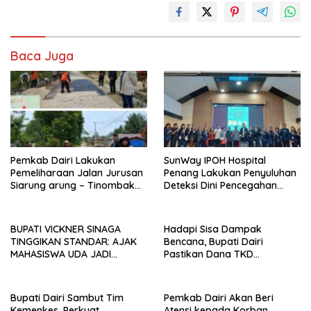
Baca Juga
Pemkab Dairi Lakukan
SunWay IPOH Hospital
Pemeliharaan Jalan Jurusan
Penang Lakukan Penyuluhan
Siarung arung – Tinombak
Deteksi Dini Pencegahan
Simbolon Kecamatan
Kanker di Dairi
Parbuluan
BUPATI VICKNER SINAGA
Hadapi Sisa Dampak
TINGGIKAN STANDAR: AJAK
Bencana, Bupati Dairi
MAHASISWA UDA JADI
Pastikan Dana TKD
PEMIMPIN MUDA
Tambahan Dimanfaatkan
BERINTEGRITAS DAN TAK
Maksimal untuk Pemulihan
LUNTUR ZAMAN
Bupati Dairi Sambut Tim
Pemkab Dairi Akan Beri
Kemenkes, Perkuat
Atensi kepada Korban