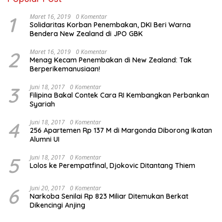
1
Maret 16, 2019
0 Komentar
Solidaritas Korban Penembakan, DKI Beri Warna
Bendera New Zealand di JPO GBK
2
Maret 16, 2019
0 Komentar
Menag Kecam Penembakan di New Zealand: Tak
Berperikemanusiaan!
3
Juni 18, 2017
0 Komentar
Filipina Bakal Contek Cara RI Kembangkan Perbankan
Syariah
4
Juni 18, 2017
0 Komentar
256 Apartemen Rp 137 M di Margonda Diborong Ikatan
Alumni UI
5
Juni 18, 2017
0 Komentar
Lolos ke Perempatfinal, Djokovic Ditantang Thiem
6
Juni 20, 2017
0 Komentar
Narkoba Senilai Rp 823 Miliar Ditemukan Berkat
Dikencingi Anjing