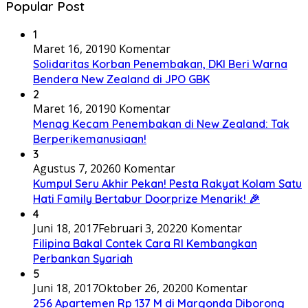
Popular Post
1
Maret 16, 2019
0 Komentar
Solidaritas Korban Penembakan, DKI Beri Warna
Bendera New Zealand di JPO GBK
2
Maret 16, 2019
0 Komentar
Menag Kecam Penembakan di New Zealand: Tak
Berperikemanusiaan!
3
Agustus 7, 2026
0 Komentar
Kumpul Seru Akhir Pekan! Pesta Rakyat Kolam Satu
Hati Family Bertabur Doorprize Menarik! 🎉
4
Juni 18, 2017
Februari 3, 2022
0 Komentar
Filipina Bakal Contek Cara RI Kembangkan
Perbankan Syariah
5
Juni 18, 2017
Oktober 26, 2020
0 Komentar
256 Apartemen Rp 137 M di Margonda Diborong