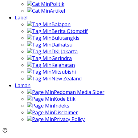
Politik
Artikel
Label
Balapan
Berita Otomotif
Bulutangkis
Daihatsu
DKI Jakarta
Gerindra
Kejahatan
Mitsubishi
New Zealand
Laman
Pedoman Media Siber
Kode Etik
Indeks
Disclaimer
Privacy Policy