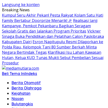
Langsung ke konten
Breaking News
Kumpul Seru Akhir Pekan! Pesta Rakyat Kolam Satu Hati
Family Bertabur Doorprize Menarik! 🎉
Realisasi Janji
Kampanye, Pemkot Pekanbaru Bagikan Seragam
Sekolah Gratis dan Jalankan Program Prioritas
Vickner
Sinaga Buka Pendidikan dan Pelatihan Calon Paskibraka
Kabupaten Dairi
Esron Napitupulu Resmi Dilaporkan ke
Polda Riau, Kelompok Tani 80 Sumber Berkah Minta
Negara Bertindak Tegas
Klarifikasi Isu Lahan Kawasan
Hutan, Ketua KUD Tunas Mukti Sebut Pembelian Sesuai
Prosedur
Beli Tema Ini
Indeks
Berita Otomotif
Berita Olahraga
Kejahatan
Nissan
Bulutangkis