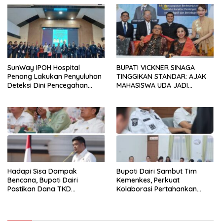
Parbuluan
SunWay IPOH Hospital
BUPATI VICKNER SINAGA
Penang Lakukan Penyuluhan
TINGGIKAN STANDAR: AJAK
Deteksi Dini Pencegahan
MAHASISWA UDA JADI
Kanker di Dairi
PEMIMPIN MUDA
BERINTEGRITAS DAN TAK
LUNTUR ZAMAN
Hadapi Sisa Dampak
Bupati Dairi Sambut Tim
Bencana, Bupati Dairi
Kemenkes, Perkuat
Pastikan Dana TKD
Kolaborasi Pertahankan
Tambahan Dimanfaatkan
Status Eliminasi Malaria
Maksimal untuk Pemulihan