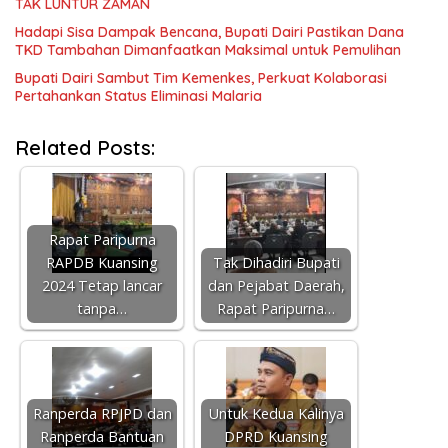
TAK LUNTUR ZAMAN
Hadapi Sisa Dampak Bencana, Bupati Dairi Pastikan Dana
TKD Tambahan Dimanfaatkan Maksimal untuk Pemulihan
Bupati Dairi Sambut Tim Kemenkes, Perkuat Kolaborasi
Pertahankan Status Eliminasi Malaria
Related Posts:
Rapat Paripurna
RAPDB Kuansing
Tak Dihadiri Bupati
2024 Tetap lancar
dan Pejabat Daerah,
tanpa…
Rapat Paripurna…
Ranperda RPJPD dan
Untuk Kedua Kalinya
Ranperda Bantuan
DPRD Kuansing