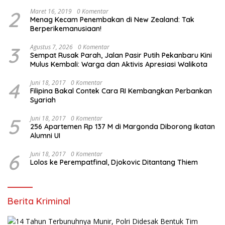
2
Maret 16, 2019
0 Komentar
Menag Kecam Penembakan di New Zealand: Tak
Berperikemanusiaan!
3
Agustus 7, 2026
0 Komentar
Sempat Rusak Parah, Jalan Pasir Putih Pekanbaru Kini
Mulus Kembali: Warga dan Aktivis Apresiasi Walikota
4
Juni 18, 2017
0 Komentar
Filipina Bakal Contek Cara RI Kembangkan Perbankan
Syariah
5
Juni 18, 2017
0 Komentar
256 Apartemen Rp 137 M di Margonda Diborong Ikatan
Alumni UI
6
Juni 18, 2017
0 Komentar
Lolos ke Perempatfinal, Djokovic Ditantang Thiem
Berita Kriminal