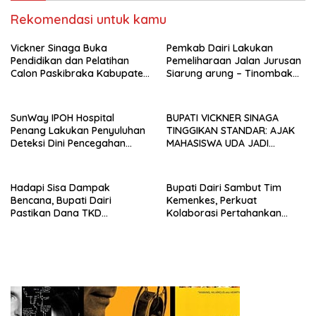
Rekomendasi untuk kamu
Vickner Sinaga Buka
Pemkab Dairi Lakukan
Pendidikan dan Pelatihan
Pemeliharaan Jalan Jurusan
Calon Paskibraka Kabupaten
Siarung arung – Tinombak
Dairi
Simbolon Kecamatan
Parbuluan
SunWay IPOH Hospital
BUPATI VICKNER SINAGA
Penang Lakukan Penyuluhan
TINGGIKAN STANDAR: AJAK
Deteksi Dini Pencegahan
MAHASISWA UDA JADI
Kanker di Dairi
PEMIMPIN MUDA
BERINTEGRITAS DAN TAK
LUNTUR ZAMAN
Hadapi Sisa Dampak
Bupati Dairi Sambut Tim
Bencana, Bupati Dairi
Kemenkes, Perkuat
Pastikan Dana TKD
Kolaborasi Pertahankan
Tambahan Dimanfaatkan
Status Eliminasi Malaria
Maksimal untuk Pemulihan