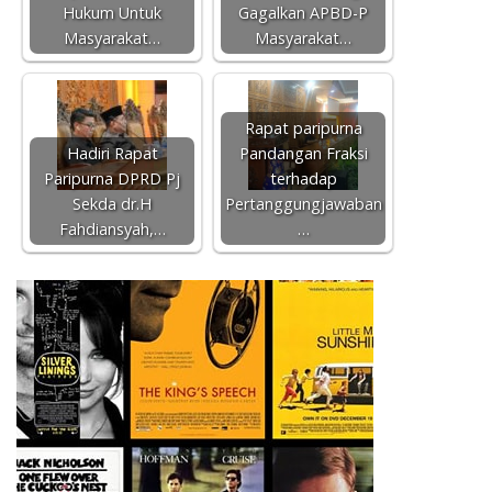
Hukum Untuk
Gagalkan APBD-P
Masyarakat…
Masyarakat…
Rapat paripurna
Hadiri Rapat
Pandangan Fraksi
Paripurna DPRD Pj
terhadap
Sekda dr.H
Pertanggungjawaban
Fahdiansyah,…
…