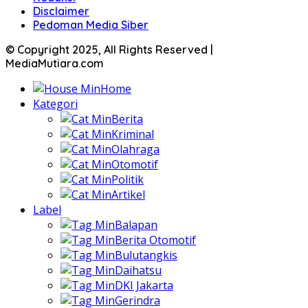
Disclaimer
Pedoman Media Siber
© Copyright 2025, All Rights Reserved |
MediaMutiara.com
Home
Kategori
Berita
Kriminal
Olahraga
Otomotif
Politik
Artikel
Label
Balapan
Berita Otomotif
Bulutangkis
Daihatsu
DKI Jakarta
Gerindra