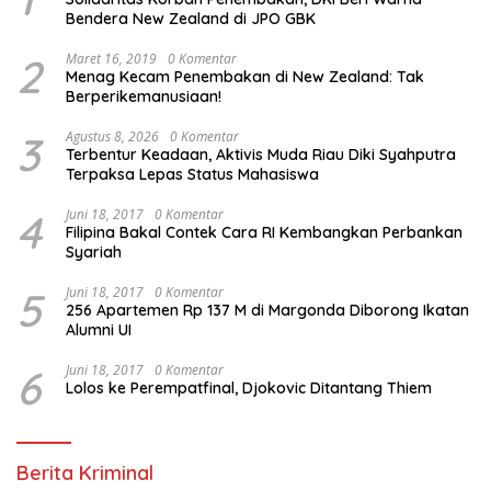
Bendera New Zealand di JPO GBK
2
Maret 16, 2019
0 Komentar
Menag Kecam Penembakan di New Zealand: Tak
Berperikemanusiaan!
3
Agustus 8, 2026
0 Komentar
Terbentur Keadaan, Aktivis Muda Riau Diki Syahputra
Terpaksa Lepas Status Mahasiswa
4
Juni 18, 2017
0 Komentar
Filipina Bakal Contek Cara RI Kembangkan Perbankan
Syariah
5
Juni 18, 2017
0 Komentar
256 Apartemen Rp 137 M di Margonda Diborong Ikatan
Alumni UI
6
Juni 18, 2017
0 Komentar
Lolos ke Perempatfinal, Djokovic Ditantang Thiem
Berita Kriminal