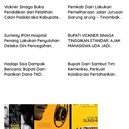
Vickner Sinaga Buka
Pemkab Dairi Lakukan
Pendidikan dan Pelatihan
Pemeliharaan Jalan Jurusan
Calon Paskibraka Kabupaten
Siarung arung – Tinombak
Dairi
Simbolon Kecamatan
Parbuluan
SunWay IPOH Hospital
BUPATI VICKNER SINAGA
Penang Lakukan Penyuluhan
TINGGIKAN STANDAR: AJAK
Deteksi Dini Pencegahan
MAHASISWA UDA JADI
Kanker di Dairi
PEMIMPIN MUDA
BERINTEGRITAS DAN TAK
LUNTUR ZAMAN
Hadapi Sisa Dampak
Bupati Dairi Sambut Tim
Bencana, Bupati Dairi
Kemenkes, Perkuat
Pastikan Dana TKD
Kolaborasi Pertahankan
Tambahan Dimanfaatkan
Status Eliminasi Malaria
Maksimal untuk Pemulihan