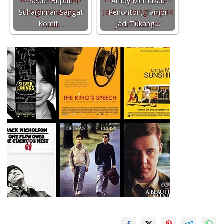
Sebut Bupati
Amby Memukau
Suhardiman Sangat
Penonton, Tampil
Komit…
Jadi Tukang…