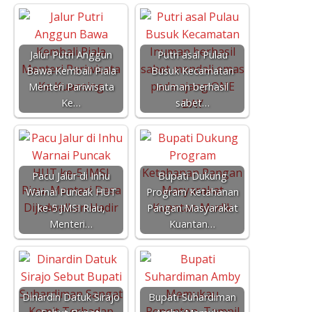
Jalur Putri Anggun
Putri asal Pulau
Bawa Kembali Piala
Busuk Kecamatan
Menteri Pariwisata
Inuman berhasil
Ke…
sabet…
Pacu Jalur di Inhu
Bupati Dukung
Warnai Puncak HUT
Program Ketahanan
ke-5 JMSI Riau,
Pangan Masyarakat
Menteri…
Kuantan…
Dinardin Datuk Sirajo
Bupati Suhardiman