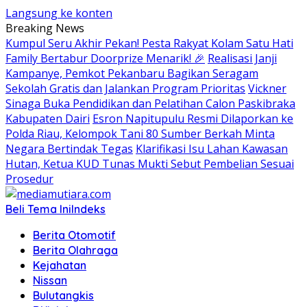
Langsung ke konten
Breaking News
Kumpul Seru Akhir Pekan! Pesta Rakyat Kolam Satu Hati
Family Bertabur Doorprize Menarik! 🎉
Realisasi Janji
Kampanye, Pemkot Pekanbaru Bagikan Seragam
Sekolah Gratis dan Jalankan Program Prioritas
Vickner
Sinaga Buka Pendidikan dan Pelatihan Calon Paskibraka
Kabupaten Dairi
Esron Napitupulu Resmi Dilaporkan ke
Polda Riau, Kelompok Tani 80 Sumber Berkah Minta
Negara Bertindak Tegas
Klarifikasi Isu Lahan Kawasan
Hutan, Ketua KUD Tunas Mukti Sebut Pembelian Sesuai
Prosedur
Beli Tema Ini
Indeks
Berita Otomotif
Berita Olahraga
Kejahatan
Nissan
Bulutangkis