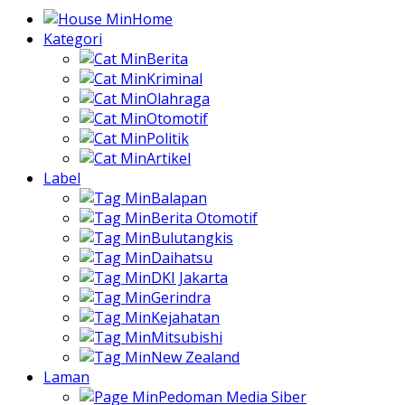
Home
Kategori
Berita
Kriminal
Olahraga
Otomotif
Politik
Artikel
Label
Balapan
Berita Otomotif
Bulutangkis
Daihatsu
DKI Jakarta
Gerindra
Kejahatan
Mitsubishi
New Zealand
Laman
Pedoman Media Siber