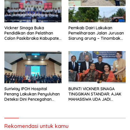
Vickner Sinaga Buka
Pemkab Dairi Lakukan
Pendidikan dan Pelatihan
Pemeliharaan Jalan Jurusan
Calon Paskibraka Kabupaten
Siarung arung – Tinombak
Dairi
Simbolon Kecamatan
Parbuluan
SunWay IPOH Hospital
BUPATI VICKNER SINAGA
Penang Lakukan Penyuluhan
TINGGIKAN STANDAR: AJAK
Deteksi Dini Pencegahan
MAHASISWA UDA JADI
Kanker di Dairi
PEMIMPIN MUDA
BERINTEGRITAS DAN TAK
LUNTUR ZAMAN
Rekomendasi untuk kamu