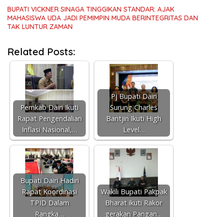
BUPATI VICKNER SINAGA TINGGIKAN STANDAR: AJAK
MAHASISWA UDA JADI PEMIMPIN MUDA BERINTEGRITAS DAN
TAK LUNTUR ZAMAN
Related Posts:
Pj Bupati Dairi
Pemkab Dairi Ikuti
Surung Charles
Rapat Pengendalian
Bantjin Ikuti High
Inflasi Nasional,…
Level…
Bupati Dairi Hadiri
Rapat Koordinasi
Wakili Bupati Pakpak
TPID Dalam
Bharat ikuti Rakor
Rangka…
gerakan Pangan…