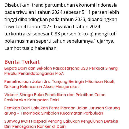
Disebutkan, trend pertumbuhan ekonomi Indonesia
pada triwulan I tahun 2024 sebesar 5,11 persen lebih
tinggi dibandingkan pada tahun 2023, dibandingkan
triwulan 4 tahun 2023, triwulan I tahun 2024
terkontraksi sebesar 0,83 persen (q-to-q) mengikuti
pola musiman seperti tahun sebelumnya,” ujarnya.
Lamhot tua p habeahan.
Berita Terkait
Bupati Dairi dan Sekolah Pascasarjana USU Perkuat Sinergi
Melalui Penandatanganan MoA
Pemeliharaan Jalan Jrs. Tanjung Beringin I–Barisan Nauli,
Dukung Kelancaran Akses Masyarakat
Vickner Sinaga Buka Pendidikan dan Pelatihan Calon
Paskibraka Kabupaten Dairi
Pemkab Dairi Lakukan Pemeliharaan Jalan Jurusan Siarung
arung – Tinombak Simbolon Kecamatan Parbuluan
SunWay IPOH Hospital Penang Lakukan Penyuluhan Deteksi
Dini Pencegahan Kanker di Dairi