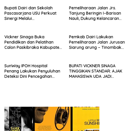
Bupati Dairi dan Sekolah
Pemeliharaan Jalan Jrs.
Pascasarjana USU Perkuat
Tanjung Beringin I–Barisan
Sinergi Melalui
Nauli, Dukung Kelancaran
Penandatanganan MoA
Akses Masyarakat
Vickner Sinaga Buka
Pemkab Dairi Lakukan
Pendidikan dan Pelatihan
Pemeliharaan Jalan Jurusan
Calon Paskibraka Kabupaten
Siarung arung – Tinombak
Dairi
Simbolon Kecamatan
Parbuluan
SunWay IPOH Hospital
BUPATI VICKNER SINAGA
Penang Lakukan Penyuluhan
TINGGIKAN STANDAR: AJAK
Deteksi Dini Pencegahan
MAHASISWA UDA JADI
Kanker di Dairi
PEMIMPIN MUDA
BERINTEGRITAS DAN TAK
LUNTUR ZAMAN