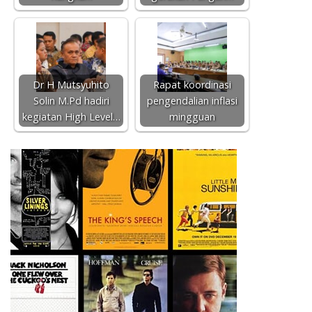
Dr H Mutsyuhito
Rapat koordinasi
Solin M.Pd hadiri
pengendalian inflasi
kegiatan High Level…
mingguan