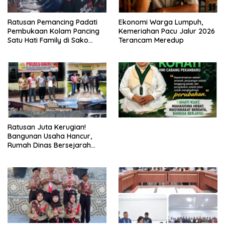
Ratusan Pemancing Padati
Ekonomi Warga Lumpuh,
Pembukaan Kolam Pancing
Kemeriahan Pacu Jalur 2026
Satu Hati Family di Sako
Terancam Meredup
Margasari
Ratusan Juta Kerugian!
Bangunan Usaha Hancur,
Rumah Dinas Bersejarah
Juga Rata dengan Tanah
Laporan Resmi Masuk Polres
Dairi