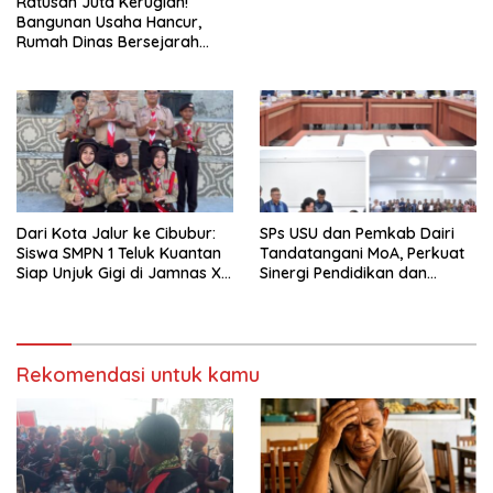
Ratusan Juta Kerugian!
Bangunan Usaha Hancur,
Rumah Dinas Bersejarah
Juga Rata dengan Tanah
Laporan Resmi Masuk Polres
Dairi
Dari Kota Jalur ke Cibubur:
SPs USU dan Pemkab Dairi
Siswa SMPN 1 Teluk Kuantan
Tandatangani MoA, Perkuat
Siap Unjuk Gigi di Jamnas XII
Sinergi Pendidikan dan
2026
Pembangunan Berkelanjutan
Rekomendasi untuk kamu