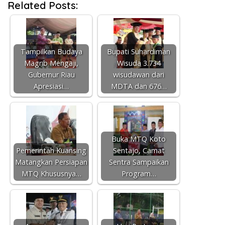
Related Posts:
Tampilkan Budaya
Bupati Suhardiman
Magrib Mengaji,
Wisuda 3.734
Gubernur Riau
wisudawan dari
Apresiasi…
MDTA dan 676…
Buka MTQ Koto
Pemerintah Kuansing
Sentajo, Camat
Matangkan Persiapan
Sentra Sampaikan
MTQ Khususnya…
Program…