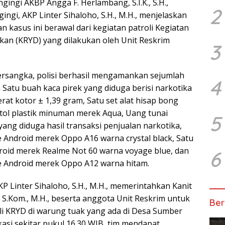
gingi AKBP Angga F. Herlambang, S.I.K., S.H.,
2
gingi, AKP Linter Sihaloho, S.H., M.H., menjelaskan
kasus ini berawal dari kegiatan patroli Kegiatan
tkan (KRYD) yang dilakukan oleh Unit Reskrim
3
ersangka, polisi berhasil mengamankan sejumlah
4
Satu buah kaca pirek yang diduga berisi narkotika
rat kotor ± 1,39 gram, Satu set alat hisap bong
otol plastik minuman merek Aqua, Uang tunai
5
ang diduga hasil transaksi penjualan narkotika,
 Android merek Oppo A16 warna crystal black, Satu
oid merek Realme Not 60 warna voyage blue, dan
6
e Android merek Oppo A12 warna hitam.
KP Linter Sihaloho, S.H., M.H., memerintahkan Kanit
 S.Kom., M.H., beserta anggota Unit Reskrim untuk
Ber
i KRYD di warung tuak yang ada di Desa Sumber
okasi sekitar pukul 16.30 WIB, tim mendapat