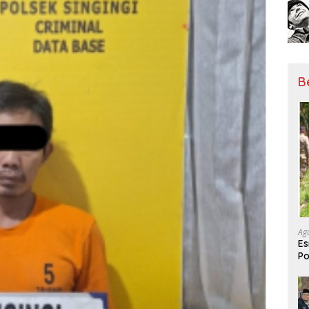
B
Ag
Es
Po
Be