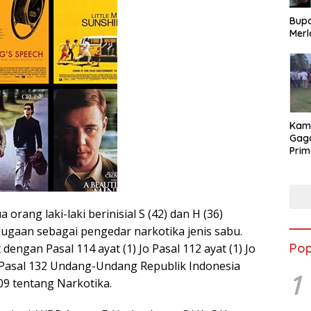
Bupa
Merl
Kam
Gag
Prim
Angk
202
a orang laki-laki berinisial S (42) dan H (36)
gaan sebagai pengedar narkotika jenis sabu.
Pop
 dengan Pasal 114 ayat (1) Jo Pasal 112 ayat (1) Jo
Jo Pasal 132 Undang-Undang Republik Indonesia
1
9 tentang Narkotika.