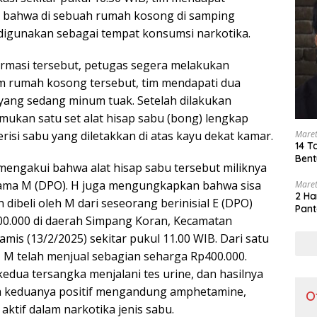
a bahwa di sebuah rumah kosong di samping
digunakan sebagai tempat konsumsi narkotika.
ormasi tersebut, petugas segera melakukan
m rumah kosong tersebut, tim mendapati dua
 yang sedang minum tuak. Setelah dilakukan
mukan satu set alat hisap sabu (bong) lengkap
risi sabu yang diletakkan di atas kayu dekat kamar.
Maret
14 T
Bent
 mengakui bahwa alat hisap sabu tersebut miliknya
ama M (DPO). H juga mengungkapkan bahwa sisa
Maret
2 Ha
dibeli oleh M dari seseorang berinisial E (DPO)
Pant
0.000 di daerah Simpang Koran, Kecamatan
Kamis (13/2/2025) sekitar pukul 11.00 WIB. Dari satu
, M telah menjual sebagian seharga Rp400.000.
edua tersangka menjalani tes urine, dan hasilnya
 keduanya positif mengandung amphetamine,
O
ktif dalam narkotika jenis sabu.