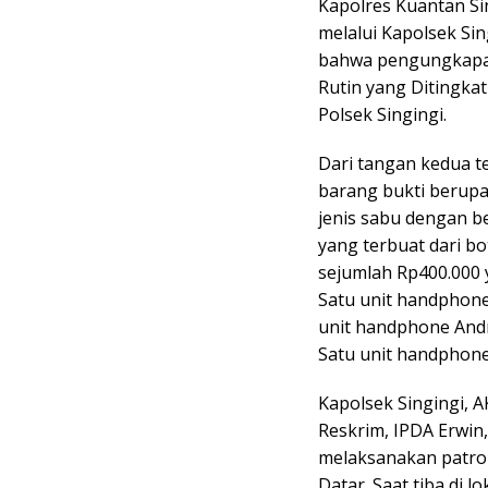
Kapolres Kuantan Sin
melalui Kapolsek Sin
bahwa pengungkapan 
Rutin yang Ditingka
Polsek Singingi.
Dari tangan kedua t
barang bukti berupa 
jenis sabu dengan be
yang terbuat dari b
sejumlah Rp400.000 y
Satu unit handphone
unit handphone Andr
Satu unit handphon
Kapolsek Singingi, A
Reskrim, IPDA Erwin,
melaksanakan patrol
Datar. Saat tiba di l