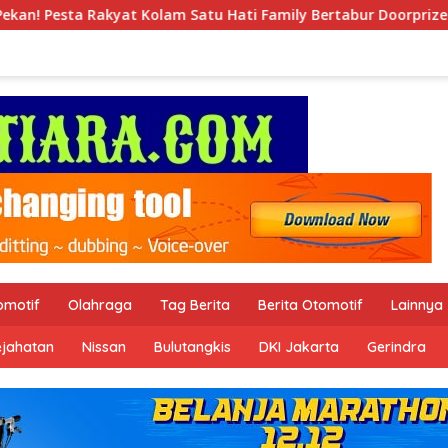
tu Hati Family Bertabur Doorprize Menarik! 🎉
Realisa
omotif
Olahraga
Tag Berita
Berita Otomotif
Lainnya
ejahatan
Nissan
Bulutangkis
DKI Jakarta
Gerindra