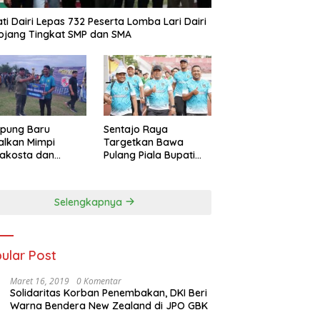
ti Dairi Lepas 732 Peserta Lomba Lari Dairi
ojang Tingkat SMP dan SMA
pung Baru
Sentajo Raya
alkan Mimpi
Targetkan Bawa
akosta dan
Pulang Piala Bupati
at Trofi PSKS CUP
Kuansing U-18 2025
5
Selengkapnya
ular Post
Maret 16, 2019
0 Komentar
Solidaritas Korban Penembakan, DKI Beri
Warna Bendera New Zealand di JPO GBK