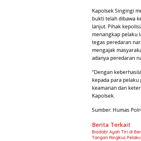
Kapolsek Singingi 
bukti telah dibawa k
lanjut. Pihak kepol
menangkap pelaku la
tegas peredaran nark
mengajak masyarakat
adanya peredaran na
“Dengan keberhasila
kepada para pelaku
keamanan dan ketert
Kapolsek.
Sumber: Humas Polr
Berita Terkait
Biadab! Ayah Tiri di B
Tangan Ringkus Pelak