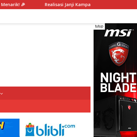
si Janji Kampanye, Pemkot Pekanbaru Bagikan Seragam Sekolah 
tutup