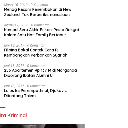
Maret 16, 2019
0 Komentar
Menag Kecam Penembakan di New
Zealand: Tak Berperikemanusiaan!
Agustus 7, 2026
0 Komentar
Kumpul Seru Akhir Pekan! Pesta Rakyat
Kolam Satu Hati Family Bertabur
Doorprize Menarik! 🎉
Juni 18, 2017
0 Komentar
Filipina Bakal Contek Cara RI
Kembangkan Perbankan Syariah
Juni 18, 2017
0 Komentar
256 Apartemen Rp 137 M di Margonda
Diborong Ikatan Alumni UI
Juni 18, 2017
0 Komentar
Lolos ke Perempatfinal, Djokovic
Ditantang Thiem
ita Kriminal