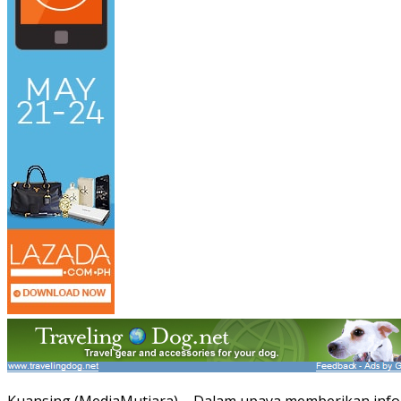
Kuansing (MediaMutiara) – Dalam upaya memberikan infor