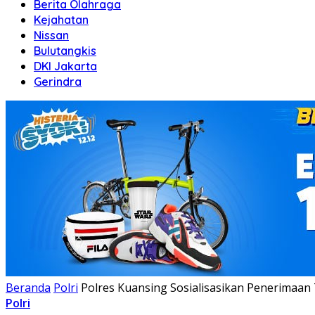
Berita Olahraga
Kejahatan
Nissan
Bulutangkis
DKI Jakarta
Gerindra
Beranda
Polri
Polres Kuansing Sosialisasikan Penerimaan
Polri