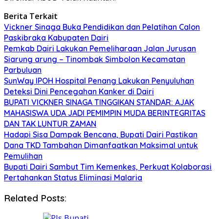
Berita Terkait
Vickner Sinaga Buka Pendidikan dan Pelatihan Calon
Paskibraka Kabupaten Dairi
Pemkab Dairi Lakukan Pemeliharaan Jalan Jurusan
Siarung arung – Tinombak Simbolon Kecamatan
Parbuluan
SunWay IPOH Hospital Penang Lakukan Penyuluhan
Deteksi Dini Pencegahan Kanker di Dairi
BUPATI VICKNER SINAGA TINGGIKAN STANDAR: AJAK
MAHASISWA UDA JADI PEMIMPIN MUDA BERINTEGRITAS
DAN TAK LUNTUR ZAMAN
Hadapi Sisa Dampak Bencana, Bupati Dairi Pastikan
Dana TKD Tambahan Dimanfaatkan Maksimal untuk
Pemulihan
Bupati Dairi Sambut Tim Kemenkes, Perkuat Kolaborasi
Pertahankan Status Eliminasi Malaria
Related Posts: