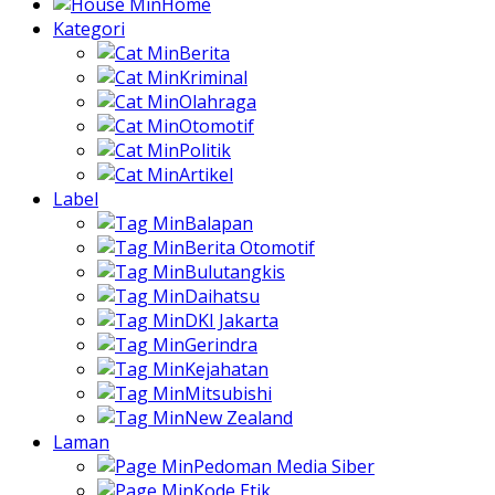
Home
Kategori
Berita
Kriminal
Olahraga
Otomotif
Politik
Artikel
Label
Balapan
Berita Otomotif
Bulutangkis
Daihatsu
DKI Jakarta
Gerindra
Kejahatan
Mitsubishi
New Zealand
Laman
Pedoman Media Siber
Kode Etik