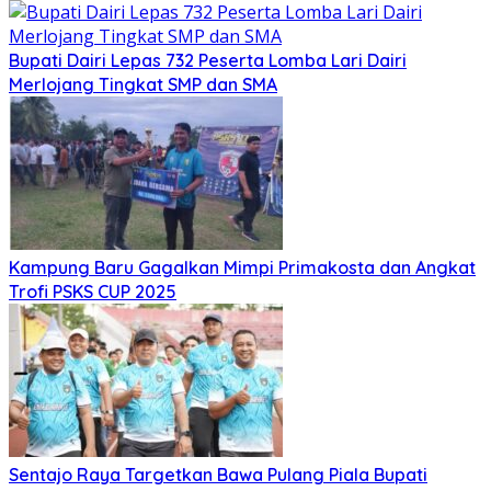
Bupati Dairi Lepas 732 Peserta Lomba Lari Dairi
Merlojang Tingkat SMP dan SMA
Kampung Baru Gagalkan Mimpi Primakosta dan Angkat
Trofi PSKS CUP 2025
Sentajo Raya Targetkan Bawa Pulang Piala Bupati