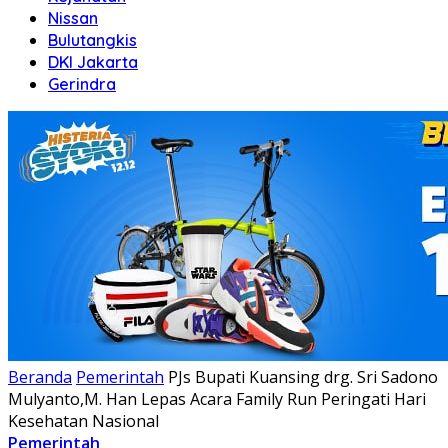
Nissan
Bulutangkis
DKI Jakarta
Gerindra
Beranda
Pemerintah
PJs Bupati Kuansing drg. Sri Sadono
Mulyanto,M. Han Lepas Acara Family Run Peringati Hari
Kesehatan Nasional
Pemerintah