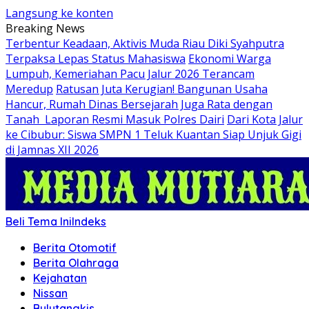
Langsung ke konten
Breaking News
Terbentur Keadaan, Aktivis Muda Riau Diki Syahputra
Terpaksa Lepas Status Mahasiswa
Ekonomi Warga
Lumpuh, Kemeriahan Pacu Jalur 2026 Terancam
Meredup
Ratusan Juta Kerugian! Bangunan Usaha
Hancur, Rumah Dinas Bersejarah Juga Rata dengan
Tanah Laporan Resmi Masuk Polres Dairi
Dari Kota Jalur
ke Cibubur: Siswa SMPN 1 Teluk Kuantan Siap Unjuk Gigi
di Jamnas XII 2026
Beli Tema Ini
Indeks
Berita Otomotif
Berita Olahraga
Kejahatan
Nissan
Bulutangkis