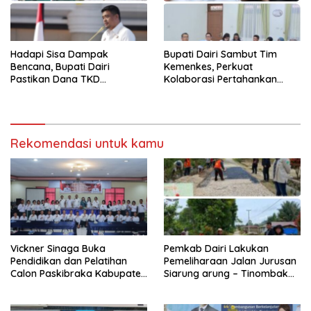
Hadapi Sisa Dampak
Bupati Dairi Sambut Tim
Bencana, Bupati Dairi
Kemenkes, Perkuat
Pastikan Dana TKD
Kolaborasi Pertahankan
Tambahan Dimanfaatkan
Status Eliminasi Malaria
Maksimal untuk Pemulihan
Rekomendasi untuk kamu
Vickner Sinaga Buka
Pemkab Dairi Lakukan
Pendidikan dan Pelatihan
Pemeliharaan Jalan Jurusan
Calon Paskibraka Kabupaten
Siarung arung – Tinombak
Dairi
Simbolon Kecamatan
Parbuluan