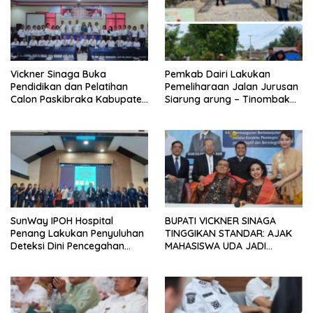
Vickner Sinaga Buka
Pemkab Dairi Lakukan
Pendidikan dan Pelatihan
Pemeliharaan Jalan Jurusan
Calon Paskibraka Kabupaten
Siarung arung – Tinombak
Dairi
Simbolon Kecamatan
Parbuluan
SunWay IPOH Hospital
BUPATI VICKNER SINAGA
Penang Lakukan Penyuluhan
TINGGIKAN STANDAR: AJAK
Deteksi Dini Pencegahan
MAHASISWA UDA JADI
Kanker di Dairi
PEMIMPIN MUDA
BERINTEGRITAS DAN TAK
LUNTUR ZAMAN