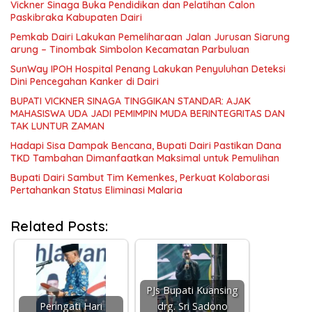
Vickner Sinaga Buka Pendidikan dan Pelatihan Calon
Paskibraka Kabupaten Dairi
Pemkab Dairi Lakukan Pemeliharaan Jalan Jurusan Siarung
arung – Tinombak Simbolon Kecamatan Parbuluan
SunWay IPOH Hospital Penang Lakukan Penyuluhan Deteksi
Dini Pencegahan Kanker di Dairi
BUPATI VICKNER SINAGA TINGGIKAN STANDAR: AJAK
MAHASISWA UDA JADI PEMIMPIN MUDA BERINTEGRITAS DAN
TAK LUNTUR ZAMAN
Hadapi Sisa Dampak Bencana, Bupati Dairi Pastikan Dana
TKD Tambahan Dimanfaatkan Maksimal untuk Pemulihan
Bupati Dairi Sambut Tim Kemenkes, Perkuat Kolaborasi
Pertahankan Status Eliminasi Malaria
Related Posts:
PJs Bupati Kuansing
Peringati Hari
drg. Sri Sadono