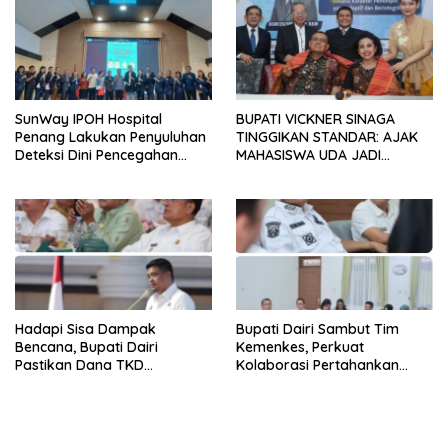
SunWay IPOH Hospital
BUPATI VICKNER SINAGA
Penang Lakukan Penyuluhan
TINGGIKAN STANDAR: AJAK
Deteksi Dini Pencegahan
MAHASISWA UDA JADI
Kanker di Dairi
PEMIMPIN MUDA
BERINTEGRITAS DAN TAK
LUNTUR ZAMAN
Hadapi Sisa Dampak
Bupati Dairi Sambut Tim
Bencana, Bupati Dairi
Kemenkes, Perkuat
Pastikan Dana TKD
Kolaborasi Pertahankan
Tambahan Dimanfaatkan
Status Eliminasi Malaria
Maksimal untuk Pemulihan