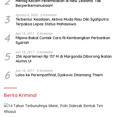
2
Menag Kecam Penembakan di New Zealand: Tak
Berperikemanusiaan!
3
Agustus 8, 2026
0 Komentar
Terbentur Keadaan, Aktivis Muda Riau Diki Syahputra
Terpaksa Lepas Status Mahasiswa
4
Juni 18, 2017
0 Komentar
Filipina Bakal Contek Cara RI Kembangkan Perbankan
Syariah
5
Juni 18, 2017
0 Komentar
256 Apartemen Rp 137 M di Margonda Diborong Ikatan
Alumni UI
6
Juni 18, 2017
0 Komentar
Lolos ke Perempatfinal, Djokovic Ditantang Thiem
Berita Kriminal