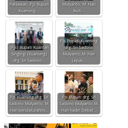
Pahlawan, Pjs Bupati
Mulyanto, M. Han
Kuansing:…
ikuti…
PJs Bupati Kuansing
(Pjs) Bupati Kuantan
drg. Sri Sadono
Singingi (Kuansing)
Mulyanto,M. Han
drg. Sri Sadono…
Lepas…
Pjs Kuansing drg. Sri
PJs Bupati drg. Sri
Sadono Mulyanto, M.
Sadono Mulyanto,M.
Han bersilaturahmi…
Han hadiri Debat…