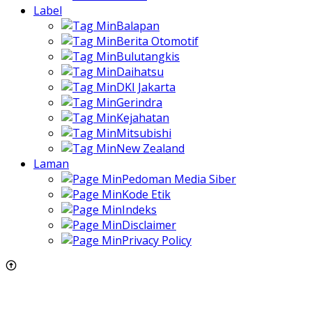
Label
Balapan
Berita Otomotif
Bulutangkis
Daihatsu
DKI Jakarta
Gerindra
Kejahatan
Mitsubishi
New Zealand
Laman
Pedoman Media Siber
Kode Etik
Indeks
Disclaimer
Privacy Policy