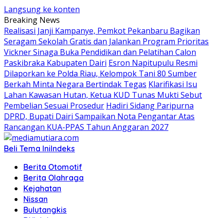
Langsung ke konten
Breaking News
Realisasi Janji Kampanye, Pemkot Pekanbaru Bagikan
Seragam Sekolah Gratis dan Jalankan Program Prioritas
Vickner Sinaga Buka Pendidikan dan Pelatihan Calon
Paskibraka Kabupaten Dairi
Esron Napitupulu Resmi
Dilaporkan ke Polda Riau, Kelompok Tani 80 Sumber
Berkah Minta Negara Bertindak Tegas
Klarifikasi Isu
Lahan Kawasan Hutan, Ketua KUD Tunas Mukti Sebut
Pembelian Sesuai Prosedur
Hadiri Sidang Paripurna
DPRD, Bupati Dairi Sampaikan Nota Pengantar Atas
Rancangan KUA-PPAS Tahun Anggaran 2027
Beli Tema Ini
Indeks
Berita Otomotif
Berita Olahraga
Kejahatan
Nissan
Bulutangkis