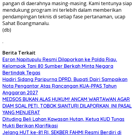
pangan di daerahnya masing-masing. Kami tentunya siap
mendukung program ini terlebih dalam memberikan
pendampingan teknis di setiap fase pertanaman, ucap
Sahat Boangmanalu.
(db)
.
Berita Terkait
Esron Napitupulu Resmi Dilaporkan ke Polda Riau,
Kelompok Tani 80 Sumber Berkah Minta Negara
Bertindak Tegas
Hadiri Sidang Paripurna DPRD, Bupati Dairi Sampaikan
Nota Pengantar Atas Rancangan KUA-PPAS Tahun
Anggaran 2027
MEDSOS BUKAN ALAS HUKUM! ANCAM WARTAWAN AGAR
DIAM SOAL PETI, TOBOK SIANTURI DILAPORKAN INI PASAL
YANG MENJERAT
Dituding Beli Lahan Kawasan Hutan, Ketua KUD Tunas
Mukti Berikan Klarifikasi
Jelang HUT ke-81 RI, SEKBER FAHMI Resmi Berdiri di