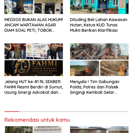
MEDSOS BUKAN ALAS HUKUM!
Dituding Beli Lahan Kawasan
ANCAM WARTAWAN AGAR
Hutan, Ketua KUD Tunas
DIAM SOAL PETI, TOBOK
Mukti Berikan Klarifikasi
SIANTURI DILAPORKAN INI
PASAL YANG MENJERAT
Jelang HUT ke-81 RI, SEKBER
Menyala ! Tim Gabungan
FAHMI Resmi Berdiri di Sumut,
Polda, Polres dan Polsek
Usung Sinergi Advokat dan
Singingi Kembali Gelar
Media Kawal Penegakan
Operasi PETI
Hukum
Rekomendasi untuk kamu