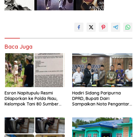
Baca Juga
Esron Napitupulu Resmi
Hadiri Sidang Paripurna
Dilaporkan ke Polda Riau,
DPRD, Bupati Dairi
Kelompok Tani 80 Sumber
Sampaikan Nota Pengantar
Berkah Minta Negara
Atas Rancangan KUA-PPAS
Bertindak Tegas
Tahun Anggaran 2027