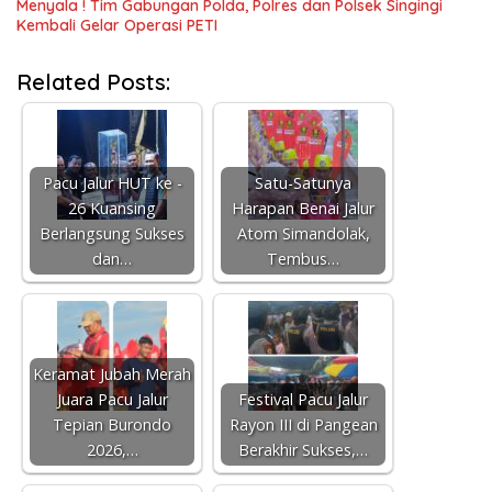
Menyala ! Tim Gabungan Polda, Polres dan Polsek Singingi
Kembali Gelar Operasi PETI
Related Posts:
Pacu Jalur HUT ke -
Satu-Satunya
26 Kuansing
Harapan Benai Jalur
Berlangsung Sukses
Atom Simandolak,
dan…
Tembus…
Keramat Jubah Merah
Juara Pacu Jalur
Festival Pacu Jalur
Tepian Burondo
Rayon III di Pangean
2026,…
Berakhir Sukses,…