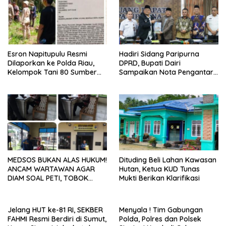
Esron Napitupulu Resmi
Hadiri Sidang Paripurna
Dilaporkan ke Polda Riau,
DPRD, Bupati Dairi
Kelompok Tani 80 Sumber
Sampaikan Nota Pengantar
Berkah Minta Negara
Atas Rancangan KUA-PPAS
Bertindak Tegas
Tahun Anggaran 2027
MEDSOS BUKAN ALAS HUKUM!
Dituding Beli Lahan Kawasan
ANCAM WARTAWAN AGAR
Hutan, Ketua KUD Tunas
DIAM SOAL PETI, TOBOK
Mukti Berikan Klarifikasi
SIANTURI DILAPORKAN INI
PASAL YANG MENJERAT
Jelang HUT ke-81 RI, SEKBER
Menyala ! Tim Gabungan
FAHMI Resmi Berdiri di Sumut,
Polda, Polres dan Polsek