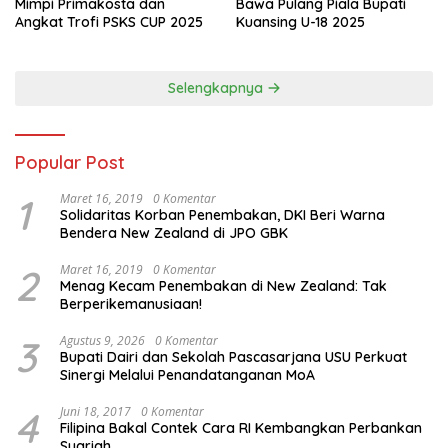
Mimpi Primakosta dan
Bawa Pulang Piala Bupati
Angkat Trofi PSKS CUP 2025
Kuansing U-18 2025
Selengkapnya
Popular Post
1
Maret 16, 2019
0 Komentar
Solidaritas Korban Penembakan, DKI Beri Warna
Bendera New Zealand di JPO GBK
2
Maret 16, 2019
0 Komentar
Menag Kecam Penembakan di New Zealand: Tak
Berperikemanusiaan!
3
Agustus 9, 2026
0 Komentar
Bupati Dairi dan Sekolah Pascasarjana USU Perkuat
Sinergi Melalui Penandatanganan MoA
4
Juni 18, 2017
0 Komentar
Filipina Bakal Contek Cara RI Kembangkan Perbankan
Syariah