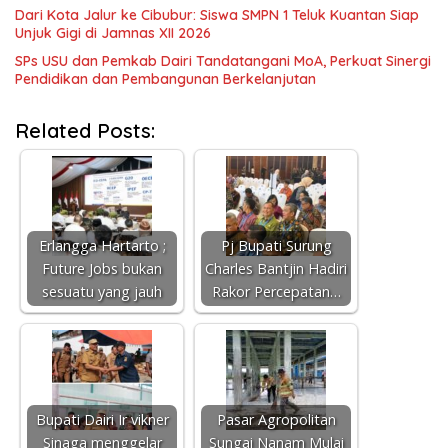
Dari Kota Jalur ke Cibubur: Siswa SMPN 1 Teluk Kuantan Siap
Unjuk Gigi di Jamnas XII 2026
SPs USU dan Pemkab Dairi Tandatangani MoA, Perkuat Sinergi
Pendidikan dan Pembangunan Berkelanjutan
Related Posts:
Erlangga Hartarto ;
Pj Bupati Surung
Future Jobs bukan
Charles Bantjin Hadiri
sesuatu yang jauh
Rakor Percepatan…
Bupati Dairi Ir vikner
Pasar Agropolitan
Sinaga menggelar
Sungai Nanam Mulai