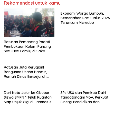
Rekomendasi untuk kamu
Ekonomi Warga Lumpuh,
Kemeriahan Pacu Jalur 2026
Terancam Meredup
Ratusan Pemancing Padati
Pembukaan Kolam Pancing
Satu Hati Family di Sako
Margasari
Ratusan Juta Kerugian!
Bangunan Usaha Hancur,
Rumah Dinas Bersejarah
Juga Rata dengan Tanah
Laporan Resmi Masuk Polres
Dairi
Dari Kota Jalur ke Cibubur:
SPs USU dan Pemkab Dairi
Siswa SMPN 1 Teluk Kuantan
Tandatangani MoA, Perkuat
Siap Unjuk Gigi di Jamnas XII
Sinergi Pendidikan dan
2026
Pembangunan Berkelanjutan