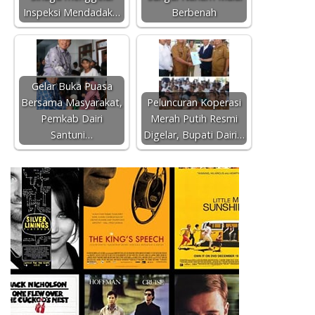
Inspeksi Mendadak…
Berbenah
Gelar Buka Puasa
Bersama Masyarakat,
Peluncuran Koperasi
Pemkab Dairi
Merah Putih Resmi
Santuni…
Digelar, Bupati Dairi…