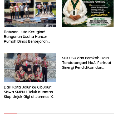
Ratusan Juta Kerugian!
Bangunan Usaha Hancur,
Rumah Dinas Bersejarah
Juga Rata dengan Tanah
Laporan Resmi Masuk Polres
Dairi
SPs USU dan Pemkab Dairi
Tandatangani MoA, Perkuat
Sinergi Pendidikan dan
Pembangunan Berkelanjutan
Dari Kota Jalur ke Cibubur:
Siswa SMPN 1 Teluk Kuantan
Siap Unjuk Gigi di Jamnas XII
2026