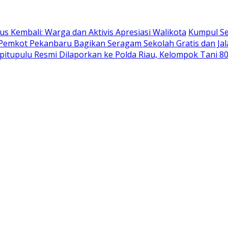
us Kembali: Warga dan Aktivis Apresiasi Walikota
Kumpul Se
, Pemkot Pekanbaru Bagikan Seragam Sekolah Gratis dan Ja
pitupulu Resmi Dilaporkan ke Polda Riau, Kelompok Tani 