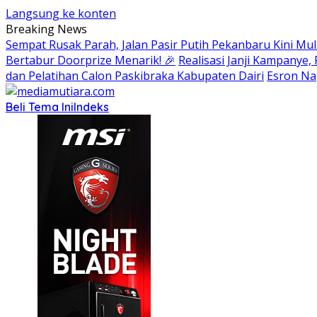
Langsung ke konten
Breaking News
Sempat Rusak Parah, Jalan Pasir Putih Pekanbaru Kini Mul
Bertabur Doorprize Menarik! 🎉
Realisasi Janji Kampanye
dan Pelatihan Calon Paskibraka Kabupaten Dairi
Esron Na
Beli Tema Ini
Indeks