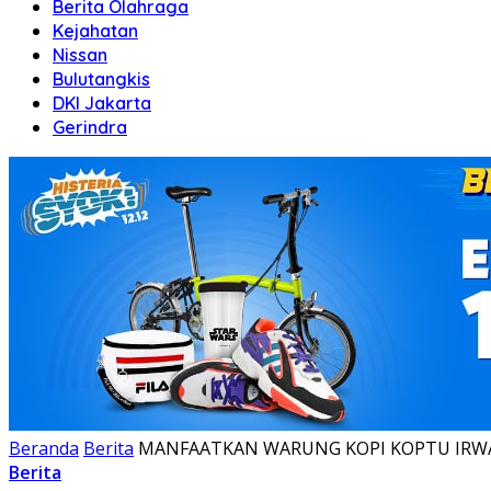
Berita Olahraga
Kejahatan
Nissan
Bulutangkis
DKI Jakarta
Gerindra
Beranda
Berita
MANFAATKAN WARUNG KOPI KOPTU IRWA
Berita