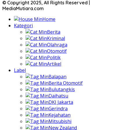
© Copyright 2025, All Rights Reserved |
MediaMutiara.com
Home
Kategori
Berita
Kriminal
Olahraga
Otomotif
Politik
Artikel
Label
Balapan
Berita Otomotif
Bulutangkis
Daihatsu
DKI Jakarta
Gerindra
Kejahatan
Mitsubishi
New Zealand