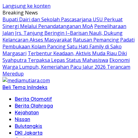
Langsung ke konten
Breaking News
Bupati Dairi dan Sekolah Pascasarjana USU Perkuat
Sinergi Melalui Penandatanganan MoA
Pemeliharaan
Jalan Jrs. Tanjung Beringin I–Barisan Nauli, Dukung
Kelancaran Akses Masyarakat
Ratusan Pemancing Padati
Pembukaan Kolam Pancing Satu Hati Family di Sako
Margasari
Terbentur Keadaan, Aktivis Muda Riau Diki
Syahputra Terpaksa Lepas Status Mahasiswa
Ekonomi
Warga Lumpuh, Kemeriahan Pacu Jalur 2026 Terancam
Meredup
Beli Tema Ini
Indeks
Berita Otomotif
Berita Olahraga
Kejahatan
Nissan
Bulutangkis
DKI Jakarta