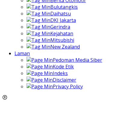
Berita Otomotif
Bulutangkis
Daihatsu
DKI Jakarta
Gerindra
Kejahatan
Mitsubishi
New Zealand
Laman
Pedoman Media Siber
Kode Etik
Indeks
Disclaimer
Privacy Policy