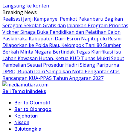
Langsung ke konten
Breaking News
Realisasi Janji Kampanye, Pemkot Pekanbaru Bagikan
Seragam Sekolah Gratis dan Jalankan Program Prioritas
Vickner Sinaga Buka Pendidikan dan Pelatihan Calon
Paskibraka Kabupaten Dairi
Esron Napitupulu Resmi
Dilaporkan ke Polda Riau, Kelompok Tani 80 Sumber
Berkah Minta Negara Bertindak Tegas
Klarifikasi Isu
Lahan Kawasan Hutan, Ketua KUD Tunas Mukti Sebut
Pembelian Sesuai Prosedur
Hadiri Sidang Paripurna
DPRD, Bupati Dairi Sampaikan Nota Pengantar Atas
Rancangan KUA-PPAS Tahun Anggaran 2027
Beli Tema Ini
Indeks
Berita Otomotif
Berita Olahraga
Kejahatan
Nissan
Bulutangkis