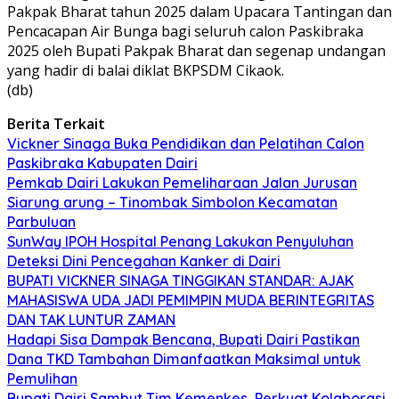
Pakpak Bharat tahun 2025 dalam Upacara Tantingan dan
Pencacapan Air Bunga bagi seluruh calon Paskibraka
2025 oleh Bupati Pakpak Bharat dan segenap undangan
yang hadir di balai diklat BKPSDM Cikaok.
(db)
Berita Terkait
Vickner Sinaga Buka Pendidikan dan Pelatihan Calon
Paskibraka Kabupaten Dairi
Pemkab Dairi Lakukan Pemeliharaan Jalan Jurusan
Siarung arung – Tinombak Simbolon Kecamatan
Parbuluan
SunWay IPOH Hospital Penang Lakukan Penyuluhan
Deteksi Dini Pencegahan Kanker di Dairi
BUPATI VICKNER SINAGA TINGGIKAN STANDAR: AJAK
MAHASISWA UDA JADI PEMIMPIN MUDA BERINTEGRITAS
DAN TAK LUNTUR ZAMAN
Hadapi Sisa Dampak Bencana, Bupati Dairi Pastikan
Dana TKD Tambahan Dimanfaatkan Maksimal untuk
Pemulihan
Bupati Dairi Sambut Tim Kemenkes, Perkuat Kolaborasi