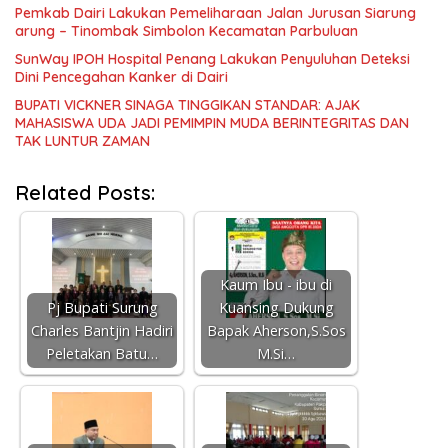
Pemkab Dairi Lakukan Pemeliharaan Jalan Jurusan Siarung
arung – Tinombak Simbolon Kecamatan Parbuluan
SunWay IPOH Hospital Penang Lakukan Penyuluhan Deteksi
Dini Pencegahan Kanker di Dairi
BUPATI VICKNER SINAGA TINGGIKAN STANDAR: AJAK
MAHASISWA UDA JADI PEMIMPIN MUDA BERINTEGRITAS DAN
TAK LUNTUR ZAMAN
Related Posts:
Kaum Ibu - ibu di
Pj Bupati Surung
Kuansing Dukung
Charles Bantjin Hadiri
Bapak Aherson,S.Sos
Peletakan Batu…
M.Si…