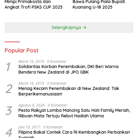
Mimpi Primakosta dan
Bawa Pulang Piala Bupati
Angkat Trofi PSKS CUP 2025
Kuansing U-18 2025
Selengkapnya
Popular Post
1
Maret 16, 2019
0 Komentar
Solidaritas Korban Penembakan, DKI Beri Warna
Bendera New Zealand di JPO GBK
2
Maret 16, 2019
0 Komentar
Menag Kecam Penembakan di New Zealand: Tak
Berperikemanusiaan!
3
Agustus 9, 2026
0 Komentar
Pesta Rakyat Lomba Mancing Satu Hati Family Meriah,
Ribuan Mata Tertuju Rebut Hadiah Utama
4
Juni 18, 2017
0 Komentar
Filipina Bakal Contek Cara RI Kembangkan Perbankan
Syariah