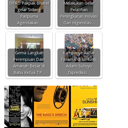
DPRD Pakpak Bharat
Melakukan Gelar
gelar Sidang
Pelatihan
Paripurna
Peningkatan Inovasi
Agendakan…
Dan Higienitas…
Gema Langkah
Kampanye Akbar
Perempuan Dairi:
Teramai di Limuno,
Amanah Besar di
Adam-Sutoyo
Bahu Ketua TP…
Diprediksi…