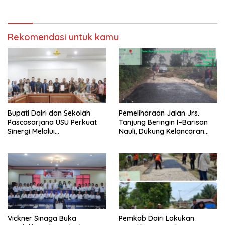
BERINTEGRITAS DAN TAK
LUNTUR ZAMAN
Rekomendasi untuk kamu
Bupati Dairi dan Sekolah
Pemeliharaan Jalan Jrs.
Pascasarjana USU Perkuat
Tanjung Beringin I–Barisan
Sinergi Melalui
Nauli, Dukung Kelancaran
Penandatanganan MoA
Akses Masyarakat
Vickner Sinaga Buka
Pemkab Dairi Lakukan