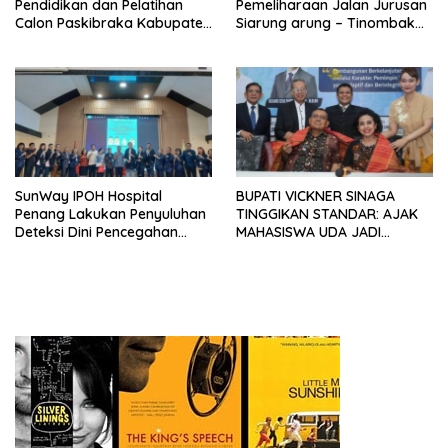
Pendidikan dan Pelatihan
Pemeliharaan Jalan Jurusan
Calon Paskibraka Kabupaten
Siarung arung – Tinombak
Dairi
Simbolon Kecamatan
Parbuluan
SunWay IPOH Hospital
BUPATI VICKNER SINAGA
Penang Lakukan Penyuluhan
TINGGIKAN STANDAR: AJAK
Deteksi Dini Pencegahan
MAHASISWA UDA JADI
Kanker di Dairi
PEMIMPIN MUDA
BERINTEGRITAS DAN TAK
LUNTUR ZAMAN