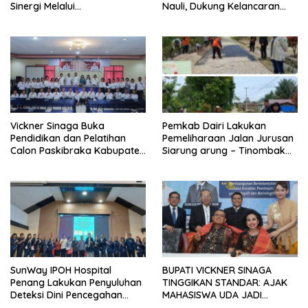
Sinergi Melalui
Nauli, Dukung Kelancaran
Penandatanganan MoA
Akses Masyarakat
Vickner Sinaga Buka
Pemkab Dairi Lakukan
Pendidikan dan Pelatihan
Pemeliharaan Jalan Jurusan
Calon Paskibraka Kabupaten
Siarung arung – Tinombak
Dairi
Simbolon Kecamatan
Parbuluan
SunWay IPOH Hospital
BUPATI VICKNER SINAGA
Penang Lakukan Penyuluhan
TINGGIKAN STANDAR: AJAK
Deteksi Dini Pencegahan
MAHASISWA UDA JADI
Kanker di Dairi
PEMIMPIN MUDA