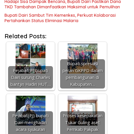
Hadapi Sisa Dampak Bencana, Bupati Dairi Pastikan Dana
TKD Tambahan Dimanfaatkan Maksimal untuk Pemulihan
Bupati Dairi Sambut Tim Kemenkes, Perkuat Kolaborasi
Pertahankan Status Eliminasi Malaria
Related Posts:
Bupati.spresiasi
Pejabat(PJ)bupati
peran GKPPD dalam
Dairi surung Charles
pembangunan di
bantjin Hadiri HUT…
Kabupaten…
Pejabat(PJ) bupati
Proses kesepakatan
Dairi menghadiri
Tukar Guling aset
acara syukuran
Pemkab Pakpak