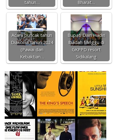
tahun…
Bharat…
Acara puncak tahun
Bupati Dairi Hadiri
Diakonia tahun 2024
Ibadah Minggu di
(Pawai dan
GKPPD resort
Kebaktian…
Sidikalang