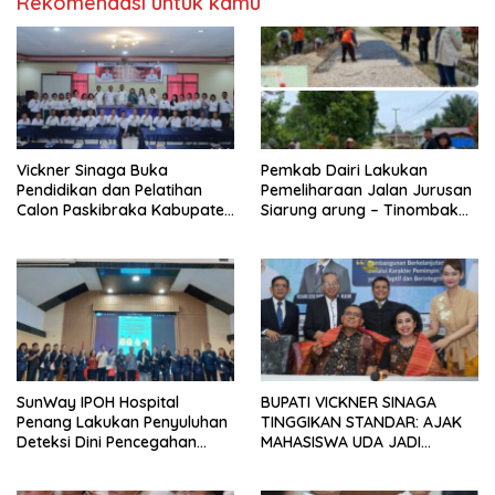
Rekomendasi untuk kamu
Vickner Sinaga Buka
Pemkab Dairi Lakukan
Pendidikan dan Pelatihan
Pemeliharaan Jalan Jurusan
Calon Paskibraka Kabupaten
Siarung arung – Tinombak
Dairi
Simbolon Kecamatan
Parbuluan
SunWay IPOH Hospital
BUPATI VICKNER SINAGA
Penang Lakukan Penyuluhan
TINGGIKAN STANDAR: AJAK
Deteksi Dini Pencegahan
MAHASISWA UDA JADI
Kanker di Dairi
PEMIMPIN MUDA
BERINTEGRITAS DAN TAK