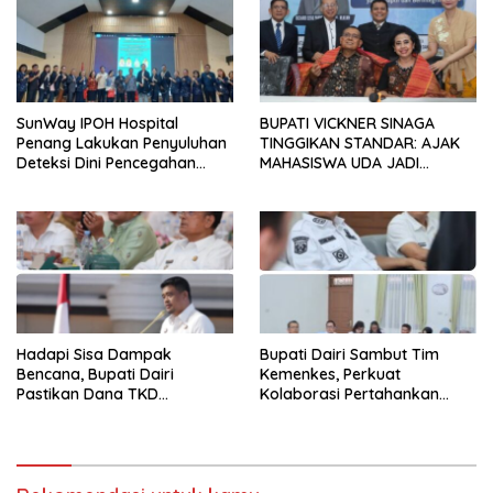
SunWay IPOH Hospital
BUPATI VICKNER SINAGA
Penang Lakukan Penyuluhan
TINGGIKAN STANDAR: AJAK
Deteksi Dini Pencegahan
MAHASISWA UDA JADI
Kanker di Dairi
PEMIMPIN MUDA
BERINTEGRITAS DAN TAK
LUNTUR ZAMAN
Hadapi Sisa Dampak
Bupati Dairi Sambut Tim
Bencana, Bupati Dairi
Kemenkes, Perkuat
Pastikan Dana TKD
Kolaborasi Pertahankan
Tambahan Dimanfaatkan
Status Eliminasi Malaria
Maksimal untuk Pemulihan