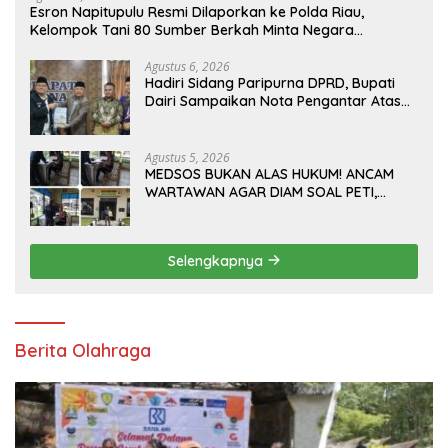
Esron Napitupulu Resmi Dilaporkan ke Polda Riau,
Kelompok Tani 80 Sumber Berkah Minta Negara
Bertindak Tegas
Agustus 6, 2026
Hadiri Sidang Paripurna DPRD, Bupati
Dairi Sampaikan Nota Pengantar Atas
Rancangan KUA-PPAS Tahun Anggaran
2027
Agustus 5, 2026
MEDSOS BUKAN ALAS HUKUM! ANCAM
WARTAWAN AGAR DIAM SOAL PETI,
TOBOK SIANTURI DILAPORKAN INI PASAL
YANG MENJERAT
Selengkapnya
Berita Olahraga