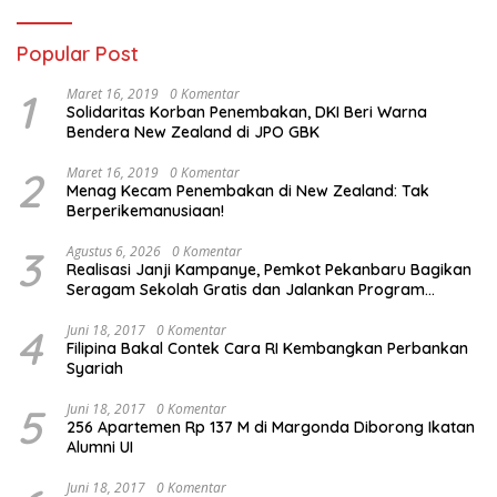
Popular Post
1
Maret 16, 2019
0 Komentar
Solidaritas Korban Penembakan, DKI Beri Warna
Bendera New Zealand di JPO GBK
2
Maret 16, 2019
0 Komentar
Menag Kecam Penembakan di New Zealand: Tak
Berperikemanusiaan!
3
Agustus 6, 2026
0 Komentar
Realisasi Janji Kampanye, Pemkot Pekanbaru Bagikan
Seragam Sekolah Gratis dan Jalankan Program
Prioritas
4
Juni 18, 2017
0 Komentar
Filipina Bakal Contek Cara RI Kembangkan Perbankan
Syariah
5
Juni 18, 2017
0 Komentar
256 Apartemen Rp 137 M di Margonda Diborong Ikatan
Alumni UI
Juni 18, 2017
0 Komentar