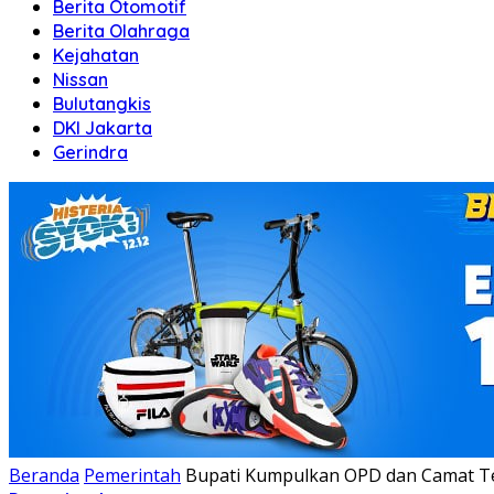
Berita Otomotif
Berita Olahraga
Kejahatan
Nissan
Bulutangkis
DKI Jakarta
Gerindra
Beranda
Pemerintah
Bupati Kumpulkan OPD dan Camat Te