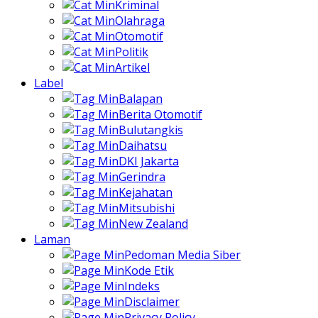
Kriminal
Olahraga
Otomotif
Politik
Artikel
Label
Balapan
Berita Otomotif
Bulutangkis
Daihatsu
DKI Jakarta
Gerindra
Kejahatan
Mitsubishi
New Zealand
Laman
Pedoman Media Siber
Kode Etik
Indeks
Disclaimer
Privacy Policy