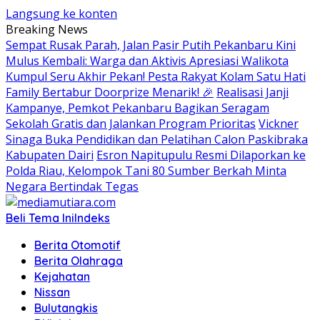
Langsung ke konten
Breaking News
Sempat Rusak Parah, Jalan Pasir Putih Pekanbaru Kini
Mulus Kembali: Warga dan Aktivis Apresiasi Walikota
Kumpul Seru Akhir Pekan! Pesta Rakyat Kolam Satu Hati
Family Bertabur Doorprize Menarik! 🎉
Realisasi Janji
Kampanye, Pemkot Pekanbaru Bagikan Seragam
Sekolah Gratis dan Jalankan Program Prioritas
Vickner
Sinaga Buka Pendidikan dan Pelatihan Calon Paskibraka
Kabupaten Dairi
Esron Napitupulu Resmi Dilaporkan ke
Polda Riau, Kelompok Tani 80 Sumber Berkah Minta
Negara Bertindak Tegas
Beli Tema Ini
Indeks
Berita Otomotif
Berita Olahraga
Kejahatan
Nissan
Bulutangkis