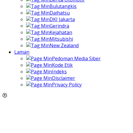
Bulutangkis
Daihatsu
DKI Jakarta
Gerindra
Kejahatan
Mitsubishi
New Zealand
Laman
Pedoman Media Siber
Kode Etik
Indeks
Disclaimer
Privacy Policy