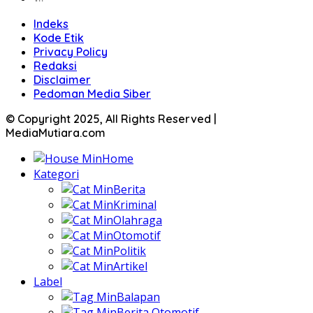
Indeks
Kode Etik
Privacy Policy
Redaksi
Disclaimer
Pedoman Media Siber
© Copyright 2025, All Rights Reserved |
MediaMutiara.com
Home
Kategori
Berita
Kriminal
Olahraga
Otomotif
Politik
Artikel
Label
Balapan
Berita Otomotif