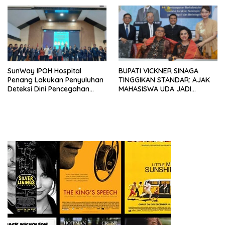
Parbuluan
SunWay IPOH Hospital
BUPATI VICKNER SINAGA
Penang Lakukan Penyuluhan
TINGGIKAN STANDAR: AJAK
Deteksi Dini Pencegahan
MAHASISWA UDA JADI
Kanker di Dairi
PEMIMPIN MUDA
BERINTEGRITAS DAN TAK
LUNTUR ZAMAN