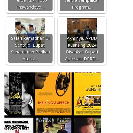
Terbentuk, Toto
Sentra Sampaikan
Priswandoyo…
Program…
Safari Ramadhan Di
Akhirnya, APBD
Sentajo, Bupati
Kuansing 2024
Suhardiman Berikan
Disahkan Bupati
Atensi…
Apresiasi DPRD…