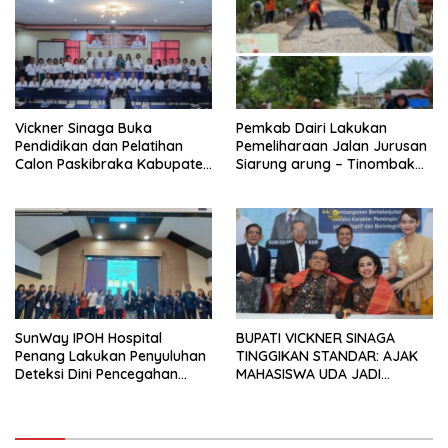
Vickner Sinaga Buka
Pemkab Dairi Lakukan
Pendidikan dan Pelatihan
Pemeliharaan Jalan Jurusan
Calon Paskibraka Kabupaten
Siarung arung – Tinombak
Dairi
Simbolon Kecamatan
Parbuluan
SunWay IPOH Hospital
BUPATI VICKNER SINAGA
Penang Lakukan Penyuluhan
TINGGIKAN STANDAR: AJAK
Deteksi Dini Pencegahan
MAHASISWA UDA JADI
Kanker di Dairi
PEMIMPIN MUDA
BERINTEGRITAS DAN TAK
LUNTUR ZAMAN