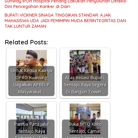
SunWay IPOH Hospital Penang Lakukan Penyuluhan Deteksi
Dini Pencegahan Kanker di Dairi
BUPATI VICKNER SINAGA TINGGIKAN STANDAR: AJAK
MAHASISWA UDA JADI PEMIMPIN MUDA BERINTEGRITAS DAN
TAK LUNTUR ZAMAN
Related Posts:
Untuk Kedua Kalinya
DPRD Kuansing
Atas Inisiasi Bupati,
Gagalkan APBD-P
Sentajo Raya Segera
Masyarakat…
Di Bangun Tower…
Panitia Pacu Jalur
Buka MTQ Koto
Sentajo Raya
Sentajo, Camat