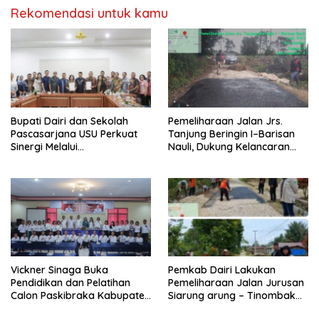
Rekomendasi untuk kamu
Bupati Dairi dan Sekolah
Pemeliharaan Jalan Jrs.
Pascasarjana USU Perkuat
Tanjung Beringin I–Barisan
Sinergi Melalui
Nauli, Dukung Kelancaran
Penandatanganan MoA
Akses Masyarakat
Vickner Sinaga Buka
Pemkab Dairi Lakukan
Pendidikan dan Pelatihan
Pemeliharaan Jalan Jurusan
Calon Paskibraka Kabupaten
Siarung arung – Tinombak
Dairi
Simbolon Kecamatan