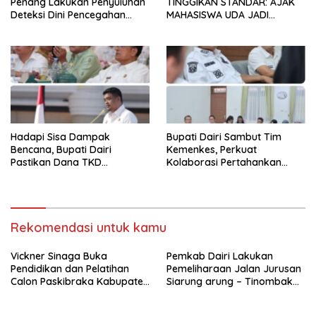
Penang Lakukan Penyuluhan
TINGGIKAN STANDAR: AJAK
Deteksi Dini Pencegahan
MAHASISWA UDA JADI
Kanker di Dairi
PEMIMPIN MUDA
BERINTEGRITAS DAN TAK
LUNTUR ZAMAN
Hadapi Sisa Dampak
Bupati Dairi Sambut Tim
Bencana, Bupati Dairi
Kemenkes, Perkuat
Pastikan Dana TKD
Kolaborasi Pertahankan
Tambahan Dimanfaatkan
Status Eliminasi Malaria
Maksimal untuk Pemulihan
Rekomendasi untuk kamu
Vickner Sinaga Buka
Pemkab Dairi Lakukan
Pendidikan dan Pelatihan
Pemeliharaan Jalan Jurusan
Calon Paskibraka Kabupaten
Siarung arung – Tinombak
Dairi
Simbolon Kecamatan
Parbuluan