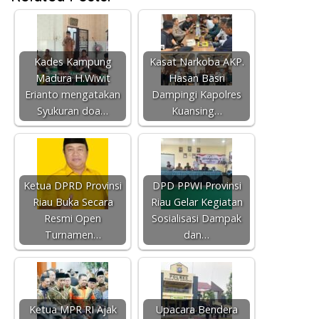
Kades Kampung
Kasat Narkoba AKP.
Madura H.Wiwit
Hasan Basri
Erianto mengatakan
Dampingi Kapolres
Syukuran doa…
Kuansing…
Ketua DPRD Provinsi
DPD PPWI Provinsi
Riau Buka Secara
Riau Gelar Kegiatan
Resmi Open
Sosialisasi Dampak
Turnamen…
dan…
Ketua MPR RI Ajak
Upacara Bendera