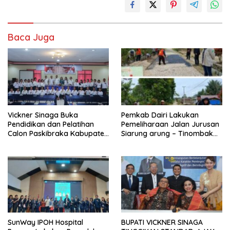
Baca Juga
Vickner Sinaga Buka
Pemkab Dairi Lakukan
Pendidikan dan Pelatihan
Pemeliharaan Jalan Jurusan
Calon Paskibraka Kabupaten
Siarung arung – Tinombak
Dairi
Simbolon Kecamatan
Parbuluan
SunWay IPOH Hospital
BUPATI VICKNER SINAGA