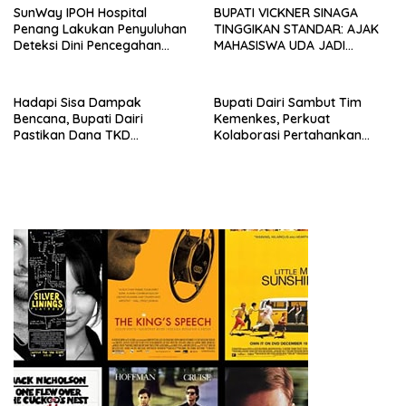
SunWay IPOH Hospital
BUPATI VICKNER SINAGA
Penang Lakukan Penyuluhan
TINGGIKAN STANDAR: AJAK
Deteksi Dini Pencegahan
MAHASISWA UDA JADI
Kanker di Dairi
PEMIMPIN MUDA
BERINTEGRITAS DAN TAK
LUNTUR ZAMAN
Hadapi Sisa Dampak
Bupati Dairi Sambut Tim
Bencana, Bupati Dairi
Kemenkes, Perkuat
Pastikan Dana TKD
Kolaborasi Pertahankan
Tambahan Dimanfaatkan
Status Eliminasi Malaria
Maksimal untuk Pemulihan