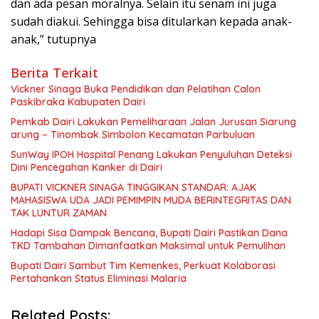
dan ada pesan moralnya. Selain itu senam ini juga
sudah diakui. Sehingga bisa ditularkan kepada anak-
anak,” tutupnya
Berita Terkait
Vickner Sinaga Buka Pendidikan dan Pelatihan Calon
Paskibraka Kabupaten Dairi
Pemkab Dairi Lakukan Pemeliharaan Jalan Jurusan Siarung
arung – Tinombak Simbolon Kecamatan Parbuluan
SunWay IPOH Hospital Penang Lakukan Penyuluhan Deteksi
Dini Pencegahan Kanker di Dairi
BUPATI VICKNER SINAGA TINGGIKAN STANDAR: AJAK
MAHASISWA UDA JADI PEMIMPIN MUDA BERINTEGRITAS DAN
TAK LUNTUR ZAMAN
Hadapi Sisa Dampak Bencana, Bupati Dairi Pastikan Dana
TKD Tambahan Dimanfaatkan Maksimal untuk Pemulihan
Bupati Dairi Sambut Tim Kemenkes, Perkuat Kolaborasi
Pertahankan Status Eliminasi Malaria
Related Posts: