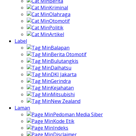
Berita
Kriminal
Olahraga
Otomotif
Politik
Artikel
Label
Balapan
Berita Otomotif
Bulutangkis
Daihatsu
DKI Jakarta
Gerindra
Kejahatan
Mitsubishi
New Zealand
Laman
Pedoman Media Siber
Kode Etik
Indeks
Disclaimer