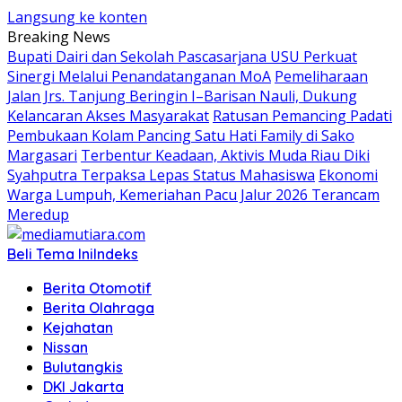
Langsung ke konten
Breaking News
Bupati Dairi dan Sekolah Pascasarjana USU Perkuat
Sinergi Melalui Penandatanganan MoA
Pemeliharaan
Jalan Jrs. Tanjung Beringin I–Barisan Nauli, Dukung
Kelancaran Akses Masyarakat
Ratusan Pemancing Padati
Pembukaan Kolam Pancing Satu Hati Family di Sako
Margasari
Terbentur Keadaan, Aktivis Muda Riau Diki
Syahputra Terpaksa Lepas Status Mahasiswa
Ekonomi
Warga Lumpuh, Kemeriahan Pacu Jalur 2026 Terancam
Meredup
Beli Tema Ini
Indeks
Berita Otomotif
Berita Olahraga
Kejahatan
Nissan
Bulutangkis
DKI Jakarta