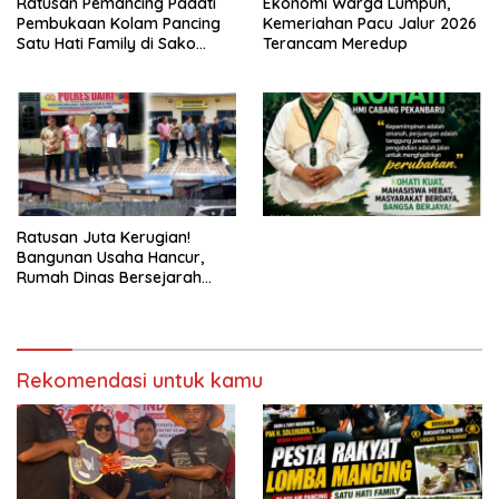
Ratusan Pemancing Padati
Ekonomi Warga Lumpuh,
Pembukaan Kolam Pancing
Kemeriahan Pacu Jalur 2026
Satu Hati Family di Sako
Terancam Meredup
Margasari
Ratusan Juta Kerugian!
Bangunan Usaha Hancur,
Rumah Dinas Bersejarah
Juga Rata dengan Tanah
Laporan Resmi Masuk Polres
Dairi
Rekomendasi untuk kamu