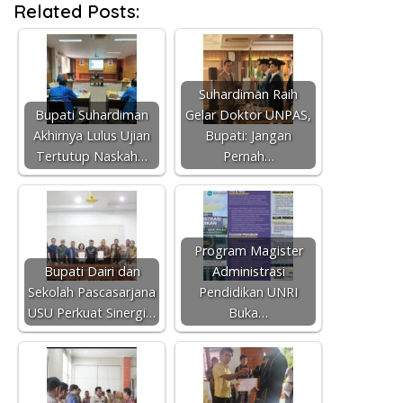
Related Posts:
Suhardiman Raih
Bupati Suhardiman
Gelar Doktor UNPAS,
Akhirnya Lulus Ujian
Bupati: Jangan
Tertutup Naskah…
Pernah…
Program Magister
Bupati Dairi dan
Administrasi
Sekolah Pascasarjana
Pendidikan UNRI
USU Perkuat Sinergi…
Buka…