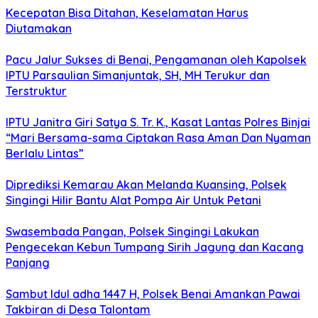
Kecepatan Bisa Ditahan, Keselamatan Harus
Diutamakan
Pacu Jalur Sukses di Benai, Pengamanan oleh Kapolsek
IPTU Parsaulian Simanjuntak, SH, MH Terukur dan
Terstruktur
IPTU Janitra Giri Satya S. Tr. K., Kasat Lantas Polres Binjai
“Mari Bersama-sama Ciptakan Rasa Aman Dan Nyaman
Berlalu Lintas”
Diprediksi Kemarau Akan Melanda Kuansing, Polsek
Singingi Hilir Bantu Alat Pompa Air Untuk Petani
Swasembada Pangan, Polsek Singingi Lakukan
Pengecekan Kebun Tumpang Sirih Jagung dan Kacang
Panjang
Sambut Idul adha 1447 H, Polsek Benai Amankan Pawai
Takbiran di Desa Talontam