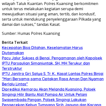
wilayah Taluk Kuantan. Polres Kuansing berkomitmen
untuk terus melakukan kegiatan serupa demi
mewujudkan situasi yang aman, tertib, dan kondusif,
serta untuk mendukung penyelenggaraan Pilkada yang
damai dan sukses,” tandas Kasat.
Sumber: Humas Polres Kuansing
Berita Terkait
Kecepatan Bisa Ditahan, Keselamatan Harus
Diutamakan
Pacu Jalur Sukses di Benai, Pengamanan oleh Kapolsek
IPTU Parsaulian Simanjuntak, SH, MH Terukur dan
Terstruktur
IPTU Janitra Giri Satya S. Tr. K., Kasat Lantas Polres Binjai
“Mari Bersama-sama Ciptakan Rasa Aman Dan Nyaman
Berlalu Lintas”
Diprediksi Kemarau Akan Melanda Kuansing, Polsek
Singingi Hilir Bantu Alat Pompa Air Untuk Petani
Swasembada Pangan, Polsek Singingi Lakukan
Pengecekan Kebun Tumpang Sirih Jagung dan Kacang