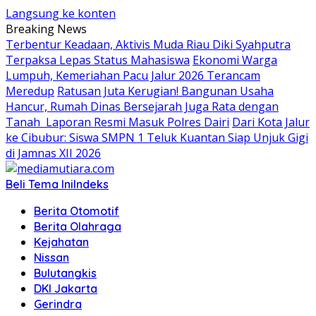
Langsung ke konten
Breaking News
Terbentur Keadaan, Aktivis Muda Riau Diki Syahputra
Terpaksa Lepas Status Mahasiswa
Ekonomi Warga
Lumpuh, Kemeriahan Pacu Jalur 2026 Terancam
Meredup
Ratusan Juta Kerugian! Bangunan Usaha
Hancur, Rumah Dinas Bersejarah Juga Rata dengan
Tanah Laporan Resmi Masuk Polres Dairi
Dari Kota Jalur
ke Cibubur: Siswa SMPN 1 Teluk Kuantan Siap Unjuk Gigi
di Jamnas XII 2026
Beli Tema Ini
Indeks
Berita Otomotif
Berita Olahraga
Kejahatan
Nissan
Bulutangkis
DKI Jakarta
Gerindra