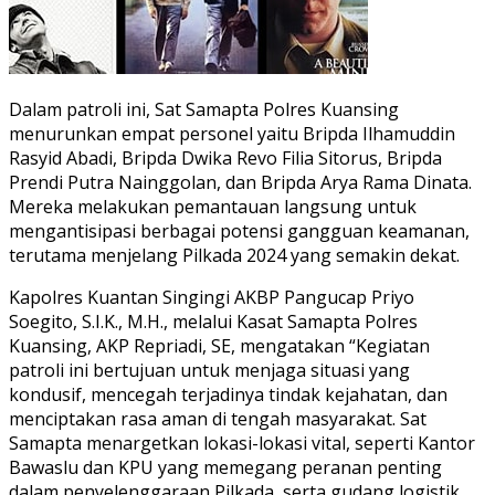
Dalam patroli ini, Sat Samapta Polres Kuansing
menurunkan empat personel yaitu Bripda Ilhamuddin
Rasyid Abadi, Bripda Dwika Revo Filia Sitorus, Bripda
Prendi Putra Nainggolan, dan Bripda Arya Rama Dinata.
Mereka melakukan pemantauan langsung untuk
mengantisipasi berbagai potensi gangguan keamanan,
terutama menjelang Pilkada 2024 yang semakin dekat.
Kapolres Kuantan Singingi AKBP Pangucap Priyo
Soegito, S.I.K., M.H., melalui Kasat Samapta Polres
Kuansing, AKP Repriadi, SE, mengatakan “Kegiatan
patroli ini bertujuan untuk menjaga situasi yang
kondusif, mencegah terjadinya tindak kejahatan, dan
menciptakan rasa aman di tengah masyarakat. Sat
Samapta menargetkan lokasi-lokasi vital, seperti Kantor
Bawaslu dan KPU yang memegang peranan penting
dalam penyelenggaraan Pilkada, serta gudang logistik