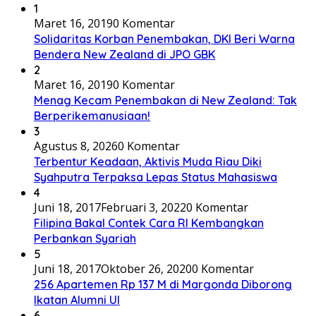
1
Maret 16, 2019
0 Komentar
Solidaritas Korban Penembakan, DKI Beri Warna
Bendera New Zealand di JPO GBK
2
Maret 16, 2019
0 Komentar
Menag Kecam Penembakan di New Zealand: Tak
Berperikemanusiaan!
3
Agustus 8, 2026
0 Komentar
Terbentur Keadaan, Aktivis Muda Riau Diki
Syahputra Terpaksa Lepas Status Mahasiswa
4
Juni 18, 2017
Februari 3, 2022
0 Komentar
Filipina Bakal Contek Cara RI Kembangkan
Perbankan Syariah
5
Juni 18, 2017
Oktober 26, 2020
0 Komentar
256 Apartemen Rp 137 M di Margonda Diborong
Ikatan Alumni UI
6