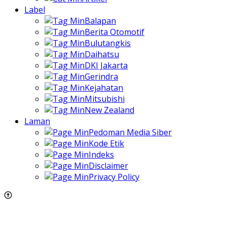
Label
Balapan
Berita Otomotif
Bulutangkis
Daihatsu
DKI Jakarta
Gerindra
Kejahatan
Mitsubishi
New Zealand
Laman
Pedoman Media Siber
Kode Etik
Indeks
Disclaimer
Privacy Policy