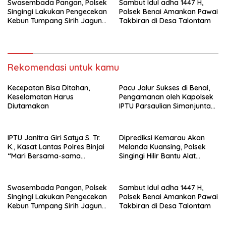
Swasembada Pangan, Polsek
Sambut Idul adha 1447 H,
Singingi Lakukan Pengecekan
Polsek Benai Amankan Pawai
Kebun Tumpang Sirih Jagung
Takbiran di Desa Talontam
dan Kacang Panjang
Rekomendasi untuk kamu
Kecepatan Bisa Ditahan,
Pacu Jalur Sukses di Benai,
Keselamatan Harus
Pengamanan oleh Kapolsek
Diutamakan
IPTU Parsaulian Simanjuntak,
SH, MH Terukur dan
Terstruktur
IPTU Janitra Giri Satya S. Tr.
Diprediksi Kemarau Akan
K., Kasat Lantas Polres Binjai
Melanda Kuansing, Polsek
“Mari Bersama-sama
Singingi Hilir Bantu Alat
Ciptakan Rasa Aman Dan
Pompa Air Untuk Petani
Nyaman Berlalu Lintas”
Swasembada Pangan, Polsek
Sambut Idul adha 1447 H,
Singingi Lakukan Pengecekan
Polsek Benai Amankan Pawai
Kebun Tumpang Sirih Jagung
Takbiran di Desa Talontam
dan Kacang Panjang