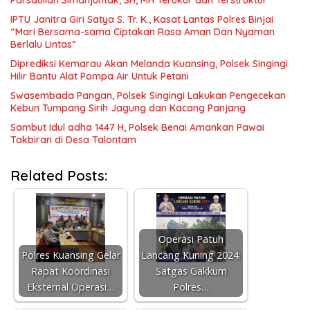
IPTU Janitra Giri Satya S. Tr. K., Kasat Lantas Polres Binjai
“Mari Bersama-sama Ciptakan Rasa Aman Dan Nyaman
Berlalu Lintas”
Diprediksi Kemarau Akan Melanda Kuansing, Polsek Singingi
Hilir Bantu Alat Pompa Air Untuk Petani
Swasembada Pangan, Polsek Singingi Lakukan Pengecekan
Kebun Tumpang Sirih Jagung dan Kacang Panjang
Sambut Idul adha 1447 H, Polsek Benai Amankan Pawai
Takbiran di Desa Talontam
Related Posts:
Operasi Patuh
Polres Kuansing Gelar
Lancang Kuning 2024:
Rapat Koordinasi
Satgas Gakkum
Eksternal Operasi…
Polres…