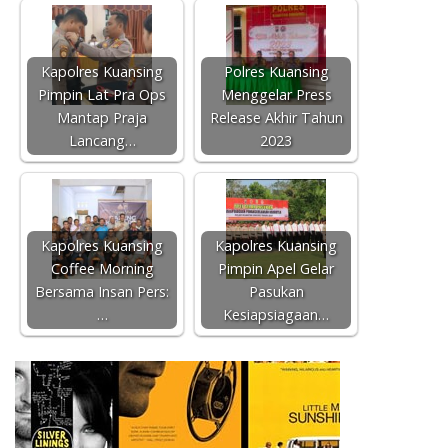
Kapolres Kuansing
Polres Kuansing
Pimpin Lat Pra Ops
Menggelar Press
Mantap Praja
Release Akhir Tahun
Lancang…
2023
Kapolres Kuansing
Kapolres Kuansing
Coffee Morning
Pimpin Apel Gelar
Bersama Insan Pers:
Pasukan
…
Kesiapsiagaan…