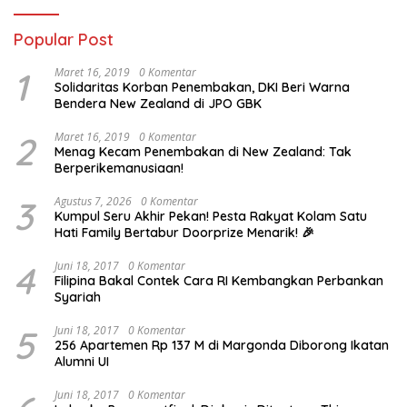
Popular Post
1
Maret 16, 2019
0 Komentar
Solidaritas Korban Penembakan, DKI Beri Warna
Bendera New Zealand di JPO GBK
2
Maret 16, 2019
0 Komentar
Menag Kecam Penembakan di New Zealand: Tak
Berperikemanusiaan!
3
Agustus 7, 2026
0 Komentar
Kumpul Seru Akhir Pekan! Pesta Rakyat Kolam Satu
Hati Family Bertabur Doorprize Menarik! 🎉
4
Juni 18, 2017
0 Komentar
Filipina Bakal Contek Cara RI Kembangkan Perbankan
Syariah
5
Juni 18, 2017
0 Komentar
256 Apartemen Rp 137 M di Margonda Diborong Ikatan
Alumni UI
Juni 18, 2017
0 Komentar