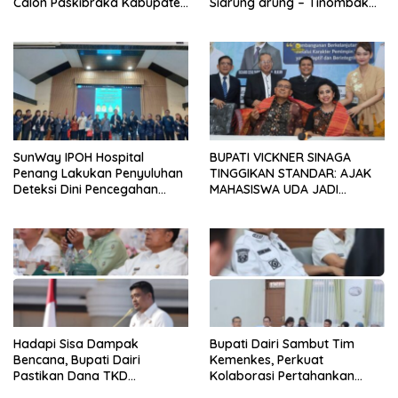
Calon Paskibraka Kabupaten
Siarung arung – Tinombak
Dairi
Simbolon Kecamatan
Parbuluan
SunWay IPOH Hospital
BUPATI VICKNER SINAGA
Penang Lakukan Penyuluhan
TINGGIKAN STANDAR: AJAK
Deteksi Dini Pencegahan
MAHASISWA UDA JADI
Kanker di Dairi
PEMIMPIN MUDA
BERINTEGRITAS DAN TAK
LUNTUR ZAMAN
Hadapi Sisa Dampak
Bupati Dairi Sambut Tim
Bencana, Bupati Dairi
Kemenkes, Perkuat
Pastikan Dana TKD
Kolaborasi Pertahankan
Tambahan Dimanfaatkan
Status Eliminasi Malaria