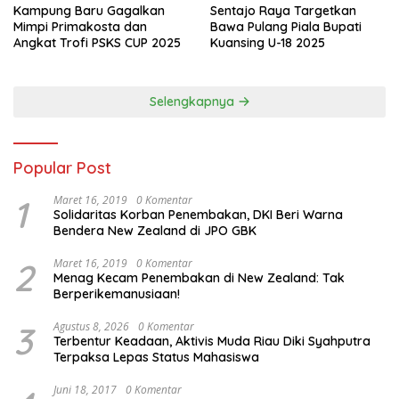
Kampung Baru Gagalkan
Sentajo Raya Targetkan
Mimpi Primakosta dan
Bawa Pulang Piala Bupati
Angkat Trofi PSKS CUP 2025
Kuansing U-18 2025
Selengkapnya
Popular Post
1
Maret 16, 2019
0 Komentar
Solidaritas Korban Penembakan, DKI Beri Warna
Bendera New Zealand di JPO GBK
2
Maret 16, 2019
0 Komentar
Menag Kecam Penembakan di New Zealand: Tak
Berperikemanusiaan!
3
Agustus 8, 2026
0 Komentar
Terbentur Keadaan, Aktivis Muda Riau Diki Syahputra
Terpaksa Lepas Status Mahasiswa
Juni 18, 2017
0 Komentar