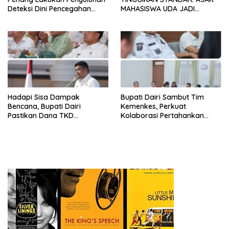
Deteksi Dini Pencegahan
MAHASISWA UDA JADI
Kanker di Dairi
PEMIMPIN MUDA
BERINTEGRITAS DAN TAK
LUNTUR ZAMAN
Hadapi Sisa Dampak
Bupati Dairi Sambut Tim
Bencana, Bupati Dairi
Kemenkes, Perkuat
Pastikan Dana TKD
Kolaborasi Pertahankan
Tambahan Dimanfaatkan
Status Eliminasi Malaria
Maksimal untuk Pemulihan