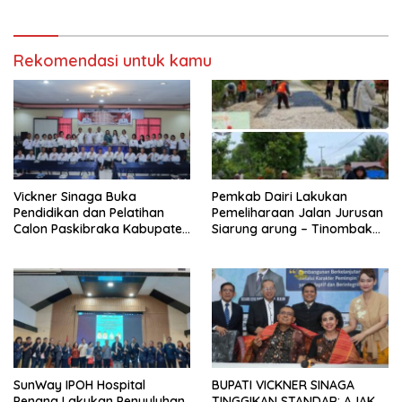
Maksimal untuk Pemulihan
Rekomendasi untuk kamu
Vickner Sinaga Buka
Pemkab Dairi Lakukan
Pendidikan dan Pelatihan
Pemeliharaan Jalan Jurusan
Calon Paskibraka Kabupaten
Siarung arung – Tinombak
Dairi
Simbolon Kecamatan
Parbuluan
SunWay IPOH Hospital
BUPATI VICKNER SINAGA
Penang Lakukan Penyuluhan
TINGGIKAN STANDAR: AJAK