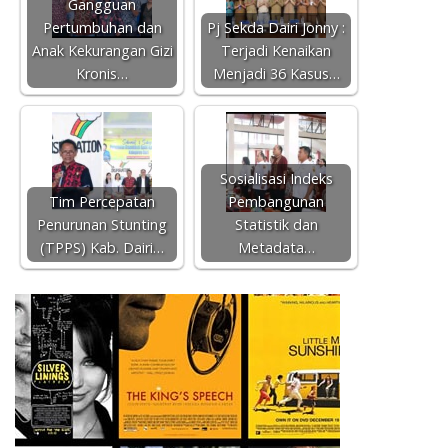
Gangguan
Pertumbuhan dan
Pj Sekda Dairi Jonny :
Anak Kekurangan Gizi
Terjadi Kenaikan
Kronis…
Menjadi 36 Kasus…
Sosialisasi Indeks
Tim Percepatan
Pembangunan
Penurunan Stunting
Statistik dan
(TPPS) Kab. Dairi…
Metadata…