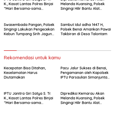
K., Kasat Lantas Polres Binjai
Melanda Kuansing, Polsek
“Mari Bersama-sama
Singingi Hilir Bantu Alat
Ciptakan Rasa Aman Dan
Pompa Air Untuk Petani
Nyaman Berlalu Lintas”
Swasembada Pangan, Polsek
Sambut Idul adha 1447 H,
Singingi Lakukan Pengecekan
Polsek Benai Amankan Pawai
Kebun Tumpang Sirih Jagung
Takbiran di Desa Talontam
dan Kacang Panjang
Rekomendasi untuk kamu
Kecepatan Bisa Ditahan,
Pacu Jalur Sukses di Benai,
Keselamatan Harus
Pengamanan oleh Kapolsek
Diutamakan
IPTU Parsaulian Simanjuntak,
SH, MH Terukur dan
Terstruktur
IPTU Janitra Giri Satya S. Tr.
Diprediksi Kemarau Akan
K., Kasat Lantas Polres Binjai
Melanda Kuansing, Polsek
“Mari Bersama-sama
Singingi Hilir Bantu Alat
Ciptakan Rasa Aman Dan
Pompa Air Untuk Petani
Nyaman Berlalu Lintas”