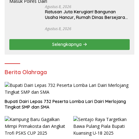
Agustus 8, 2026
Ratusan Juta Kerugian! Bangunan
Usaha Hancur, Rumah Dinas Bersejarah
Juga Rata dengan Tanah Laporan
Resmi Masuk Polres Dairi
Agustus 8, 2026
Selengkapnya
Berita Olahraga
Bupati Dairi Lepas 732 Peserta Lomba Lari Dairi Merlojang
Tingkat SMP dan SMA