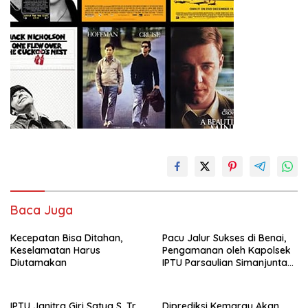
Baca Juga
Kecepatan Bisa Ditahan,
Pacu Jalur Sukses di Benai,
Keselamatan Harus
Pengamanan oleh Kapolsek
Diutamakan
IPTU Parsaulian Simanjuntak,
SH, MH Terukur dan
Terstruktur
IPTU Janitra Giri Satya S. Tr.
Diprediksi Kemarau Akan