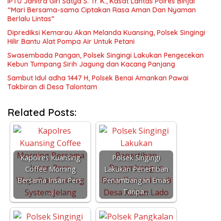
IPTU Janitra Giri Satya S. Tr. K., Kasat Lantas Polres Binjai
“Mari Bersama-sama Ciptakan Rasa Aman Dan Nyaman
Berlalu Lintas”
Diprediksi Kemarau Akan Melanda Kuansing, Polsek Singingi
Hilir Bantu Alat Pompa Air Untuk Petani
Swasembada Pangan, Polsek Singingi Lakukan Pengecekan
Kebun Tumpang Sirih Jagung dan Kacang Panjang
Sambut Idul adha 1447 H, Polsek Benai Amankan Pawai
Takbiran di Desa Talontam
Related Posts:
Kapolres Kuansing
Polsek Singingi
Coffee Morning
Lakukan Penertiban
Bersama Insan Pers:
Penambangan Emas
…
Tanpa…