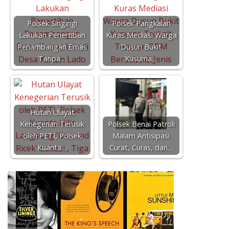
Polsek Singingi
Polsek Pangkalan
Lakukan Penertiban
Kuras Mediasi Warga
Penambangan Emas
Dusun Bukit
Tanpa…
Kusuma…
Hutan Ulayat
Kenegerian Terusik
Polsek Benai Patroli
oleh PETI, Polsek
Malam Antisipasi
Kuanta…
Curat, Curas, dan…