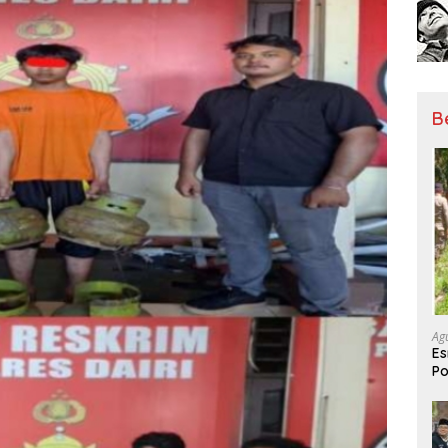
B
Ag
Es
Po
Be