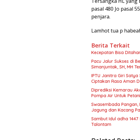
Tersangka HL yang b
pasal 480 Jo pasal 
penjara.
Lamhot tua p habea
Berita Terkait
Kecepatan Bisa Ditaha
Pacu Jalur Sukses di B
Simanjuntak, SH, MH Te
IPTU Janitra Giri Satya
Ciptakan Rasa Aman Da
Diprediksi Kemarau Aka
Pompa Air Untuk Petan
Swasembada Pangan, P
Jagung dan Kacang Pa
Sambut Idul adha 1447
Talontam