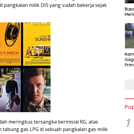
i pangkalan milik DIS yang sudah bekerja sejak
Bupa
Merl
Kam
Gag
Prim
Angk
202
Pop
1
dah meringkus tersangka berinisial RG, atas
tabung gas LPG di sebuah pangkalan gas milik