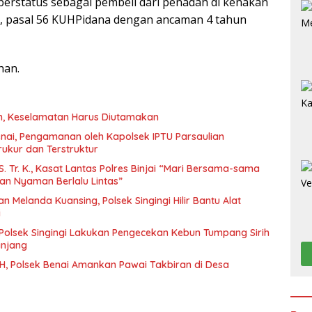
erstatus sebagai pembeli dari penadah di kenakan
55, pasal 56 KUHPidana dengan ancaman 4 tahun
han.
n, Keselamatan Harus Diutamakan
enai, Pengamanan oleh Kapolsek IPTU Parsaulian
rukur dan Terstruktur
 S. Tr. K., Kasat Lantas Polres Binjai “Mari Bersama-sama
n Nyaman Berlalu Lintas”
n Melanda Kuansing, Polsek Singingi Hilir Bantu Alat
i
olsek Singingi Lakukan Pengecekan Kebun Tumpang Sirih
njang
 H, Polsek Benai Amankan Pawai Takbiran di Desa