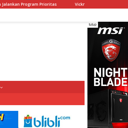
Vickner Sinaga Buka Pendidikan dan Pelatihan Calon Paski
tutup