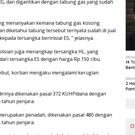
RG, dan digantikan dengan tabung gas yang sudah
ung menanyakan kemana tabung gas kosong
n diketahui tabung tersebut ternyata sudah di jual
epada tersangka berinisial ES, ” jelasnya.
polisian juga menangkap tersangka HL, yang
Maret
ari tersangka ES dengan harga Rp 150 ribu.
14 T
Bent
sebut, korban mengaku mengalami kerugian
Maret
2 Ha
Pant
dirinya dikenakan pasal 372 KUHPidana dengan
tahun penjara.
merupakan penadah, dikenakan pasal 480 dengan
tahun penjara.
O