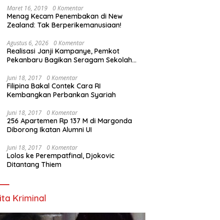
Maret 16, 2019
0 Komentar
Menag Kecam Penembakan di New
Zealand: Tak Berperikemanusiaan!
Agustus 6, 2026
0 Komentar
Realisasi Janji Kampanye, Pemkot
Pekanbaru Bagikan Seragam Sekolah
Gratis dan Jalankan Program Prioritas
Juni 18, 2017
0 Komentar
Filipina Bakal Contek Cara RI
Kembangkan Perbankan Syariah
Juni 18, 2017
0 Komentar
256 Apartemen Rp 137 M di Margonda
Diborong Ikatan Alumni UI
Juni 18, 2017
0 Komentar
Lolos ke Perempatfinal, Djokovic
Ditantang Thiem
ita Kriminal