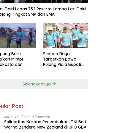
ti Dairi Lepas 732 Peserta Lomba Lari Dairi
ojang Tingkat SMP dan SMA
pung Baru
Sentajo Raya
alkan Mimpi
Targetkan Bawa
akosta dan
Pulang Piala Bupati
at Trofi PSKS CUP
Kuansing U-18 2025
5
Selengkapnya
ular Post
Maret 16, 2019
0 Komentar
Solidaritas Korban Penembakan, DKI Beri
Warna Bendera New Zealand di JPO GBK