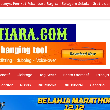
an Seragam Sekolah Gratis dan Jalankan Program Prioritas
omotif
Olahraga
Tag Berita
Berita Otomotif
Lainnya
ejahatan
Nissan
Bulutangkis
DKI Jakarta
Gerindra