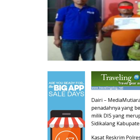
Dairi – MediaMutiara
penadahnya yang ber
milik DIS yang meru
Sidikalang Kabupaten
Kasat Reskrim Polre