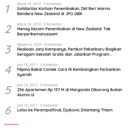
1
Maret 16, 2019
0 Komentar
Solidaritas Korban Penembakan, DKI Beri Warna
Bendera New Zealand di JPO GBK
2
Maret 16, 2019
0 Komentar
Menag Kecam Penembakan di New Zealand: Tak
Berperikemanusiaan!
3
Agustus 6, 2026
0 Komentar
Realisasi Janji Kampanye, Pemkot Pekanbaru Bagikan
Seragam Sekolah Gratis dan Jalankan Program
Prioritas
4
Juni 18, 2017
0 Komentar
Filipina Bakal Contek Cara RI Kembangkan Perbankan
Syariah
5
Juni 18, 2017
0 Komentar
256 Apartemen Rp 137 M di Margonda Diborong Ikatan
Alumni UI
6
Juni 18, 2017
0 Komentar
Lolos ke Perempatfinal, Djokovic Ditantang Thiem