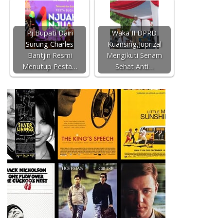
Pj Bupati Dairi
Waka II DPRD
Surung Charles
Kuansing,Juprizal
Bantjin Resmi
Mengikuti Senam
Menutup Pesta…
Sehat Anti…