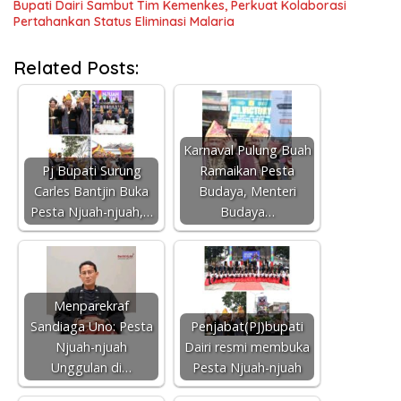
Bupati Dairi Sambut Tim Kemenkes, Perkuat Kolaborasi
Pertahankan Status Eliminasi Malaria
Related Posts:
Karnaval Pulung Buah
Pj Bupati Surung
Ramaikan Pesta
Carles Bantjin Buka
Budaya, Menteri
Pesta Njuah-njuah,…
Budaya…
Menparekraf
Sandiaga Uno: Pesta
Penjabat(PJ)bupati
Njuah-njuah
Dairi resmi membuka
Unggulan di…
Pesta Njuah-njuah