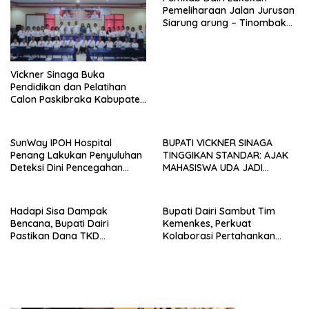
Pemeliharaan Jalan Jurusan
Siarung arung – Tinombak
Simbolon Kecamatan
Parbuluan
Vickner Sinaga Buka
Pendidikan dan Pelatihan
Calon Paskibraka Kabupaten
Dairi
SunWay IPOH Hospital
BUPATI VICKNER SINAGA
Penang Lakukan Penyuluhan
TINGGIKAN STANDAR: AJAK
Deteksi Dini Pencegahan
MAHASISWA UDA JADI
Kanker di Dairi
PEMIMPIN MUDA
BERINTEGRITAS DAN TAK
LUNTUR ZAMAN
Hadapi Sisa Dampak
Bupati Dairi Sambut Tim
Bencana, Bupati Dairi
Kemenkes, Perkuat
Pastikan Dana TKD
Kolaborasi Pertahankan
Tambahan Dimanfaatkan
Status Eliminasi Malaria
Maksimal untuk Pemulihan