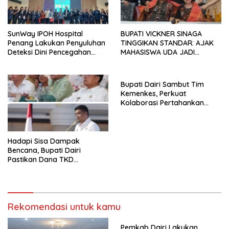
SunWay IPOH Hospital
BUPATI VICKNER SINAGA
Penang Lakukan Penyuluhan
TINGGIKAN STANDAR: AJAK
Deteksi Dini Pencegahan
MAHASISWA UDA JADI
Kanker di Dairi
PEMIMPIN MUDA
BERINTEGRITAS DAN TAK
LUNTUR ZAMAN
Bupati Dairi Sambut Tim
Kemenkes, Perkuat
Kolaborasi Pertahankan
Status Eliminasi Malaria
Hadapi Sisa Dampak
Bencana, Bupati Dairi
Pastikan Dana TKD
Tambahan Dimanfaatkan
Maksimal untuk Pemulihan
Rekomendasi untuk kamu
Pemkab Dairi Lakukan