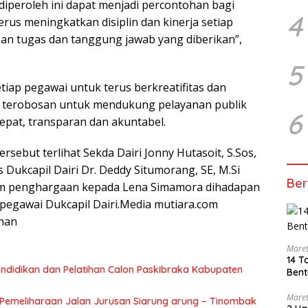
iperoleh ini dapat menjadi percontohan bagi
4
erus meningkatkan disiplin dan kinerja setiap
an tugas dan tanggung jawab yang diberikan”,
5
tiap pegawai untuk terus berkreatifitas dan
 terobosan untuk mendukung pelayanan publik
6
epat, transparan dan akuntabel.
sebut terlihat Sekda Dairi Jonny Hutasoit, S.Sos,
Dukcapil Dairi Dr. Deddy Situmorang, SE, M.Si
Ber
m penghargaan kepada Lena Simamora dihadapan
 pegawai Dukcapil Dairi.Media mutiara.com
han
Maret
14 T
endidikan dan Pelatihan Calon Paskibraka Kabupaten
Bent
Maret
Pemeliharaan Jalan Jurusan Siarung arung – Tinombak