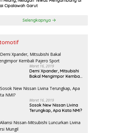
ri Hilang, Nelayan Tewas Mengambang di
ai Cipalawah Garut
Selengkapnya
tomotif
Maret 16, 2019
Demi Xpander, Mitsubishi
Bakal Mengimpor Kembali
Pajero Sport
Maret 16, 2019
Sosok New Nissan Livina
Terungkap, Apa Kata NMI?