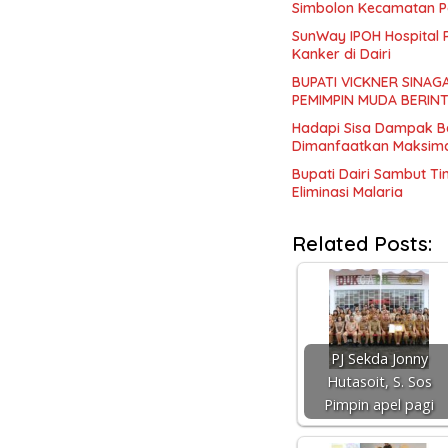
Simbolon Kecamatan P
SunWay IPOH Hospital 
Kanker di Dairi
BUPATI VICKNER SINAG
PEMIMPIN MUDA BERIN
Hadapi Sisa Dampak B
Dimanfaatkan Maksima
Bupati Dairi Sambut T
Eliminasi Malaria
Related Posts:
PJ Sekda Jonny
Hutasoit, S. Sos
Pimpin apel pagi