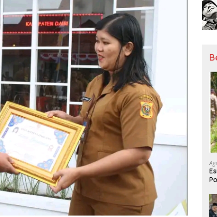
B
Ag
Es
Po
Be