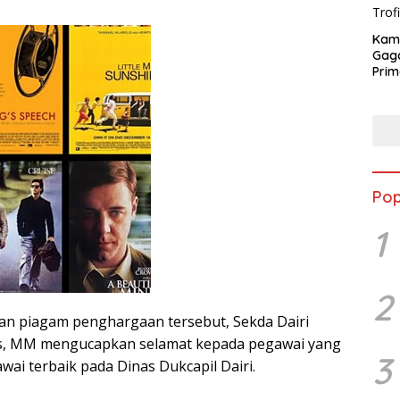
Kam
Gag
Prim
Angk
202
Pop
1
2
n piagam penghargaan tersebut, Sekda Dairi
Sos, MM mengucapkan selamat kepada pegawai yang
3
awai terbaik pada Dinas Dukcapil Dairi.