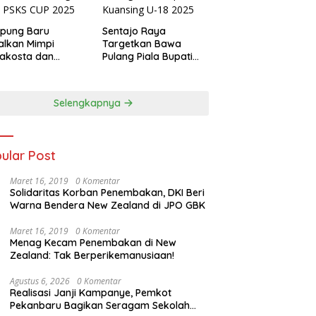
pung Baru
Sentajo Raya
alkan Mimpi
Targetkan Bawa
akosta dan
Pulang Piala Bupati
at Trofi PSKS CUP
Kuansing U-18 2025
5
Selengkapnya
ular Post
Maret 16, 2019
0 Komentar
Solidaritas Korban Penembakan, DKI Beri
Warna Bendera New Zealand di JPO GBK
Maret 16, 2019
0 Komentar
Menag Kecam Penembakan di New
Zealand: Tak Berperikemanusiaan!
Agustus 6, 2026
0 Komentar
Realisasi Janji Kampanye, Pemkot
Pekanbaru Bagikan Seragam Sekolah