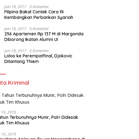
Gratis dan Jalankan Program Prioritas
Juni 18, 2017
0 Komentar
Filipina Bakal Contek Cara RI
Kembangkan Perbankan Syariah
Juni 18, 2017
0 Komentar
256 Apartemen Rp 137 M di Margonda
Diborong Ikatan Alumni UI
Juni 18, 2017
0 Komentar
Lolos ke Perempatfinal, Djokovic
Ditantang Thiem
ita Kriminal
 16, 2019
ahun Terbunuhnya Munir, Polri Didesak
uk Tim Khusus
 16, 2019