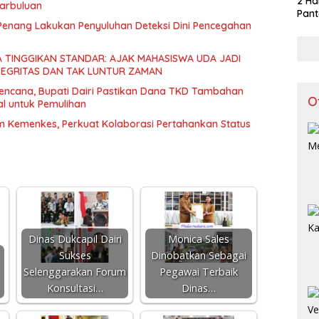
2 Ha
arbuluan
Pant
Penang Lakukan Penyuluhan Deteksi Dini Pencegahan
A TINGGIKAN STANDAR: AJAK MAHASISWA UDA JADI
TEGRITAS DAN TAK LUNTUR ZAMAN
encana, Bupati Dairi Pastikan Dana TKD Tambahan
O
l untuk Pemulihan
im Kemenkes, Perkuat Kolaborasi Pertahankan Status
Dinas Dukcapil Dairi
Monica Sales
Sukses
Dinobatkan Sebagai
Selenggarakan Forum
Pegawai Terbaik
Konsultasi…
Dinas…