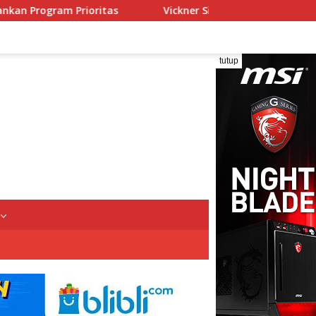
Vickner Sinaga Buka Pendidikan dan Pelatihan Calon Paskib
tutup