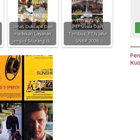
Dinas Dukcapil Dairi
297 Siswa Dairi
Hadirkan Layanan
'Tembus' PTN Jalur
Jempol Siturang di…
SNBP 2026
Pem
Kua