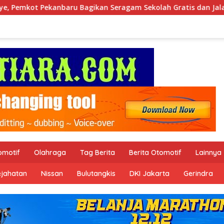
n Seragam Sekolah Gratis dan Jalankan Program Prioritas
omotif
Olahraga
Tag Berita
Berita Otomotif
Lainnya
ejahatan
Nissan
Bulutangkis
DKI Jakarta
Gerindra