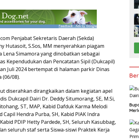
.com Penjabat Sekretaris Daerah (Sekda)
ny Hutasoit, S.Sos, MM menyerahkan piagam
 Lena Simamora yang dinobatkan sebagai
as Kependudukan dan Pencatatan Sipil (Dukcapil)
an Juli 2024 bertempat di halaman parkir Dinas
Ber
a (06/08).
t diserahkan dirangkaikan dalam kegiatan apel
dis Dukcapil Dairi Dr. Deddy Situmorang, SE, M.Si,
Bupa
itohang, ST, MAP, Kabid Dafduk Karma Melodi
Merl
d Capil Hendra Purba, SH, Kabid PIAK Indra
 Kabid PDIP Hetty Pardede, SH, Seluruh Kasubbag,
an seluruh staf serta Siswa-siswi Praktek Kerja