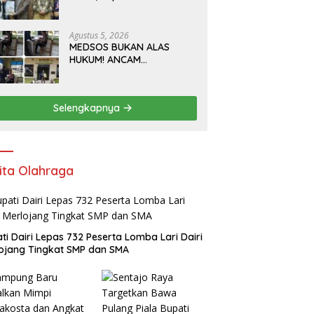
Sampaikan Nota
Pengantar Atas
Rancangan KUA-PPAS
Agustus 5, 2026
Tahun Anggaran 2027
MEDSOS BUKAN ALAS
HUKUM! ANCAM
WARTAWAN AGAR DIAM
SOAL PETI, TOBOK
SIANTURI DILAPORKAN INI
Selengkapnya
PASAL YANG MENJERAT
ita Olahraga
ti Dairi Lepas 732 Peserta Lomba Lari Dairi
ojang Tingkat SMP dan SMA